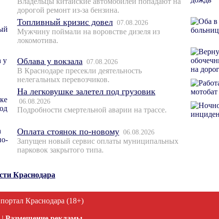
Владельцы китайские автомобилей попадают на
дорогой ремонт из-за бензина.
Топливный кризис довел
07.08.2026
Мужчину поймали на воровстве дизеля из
локомотива.
Облава у вокзала
07.08.2026
В Краснодаре пресекли деятельность
нелегальных перевозчиков.
На легковушке залетел под грузовик
06.08.2026
Подробности смертельной аварии на трассе.
Оплата стоянок по-новому
06.08.2026
Запущен новый сервис оплаты муниципальных
парковок закрытого типа.
ости Краснодара
 портал Краснодара (18+)
|
Размещение рекламы