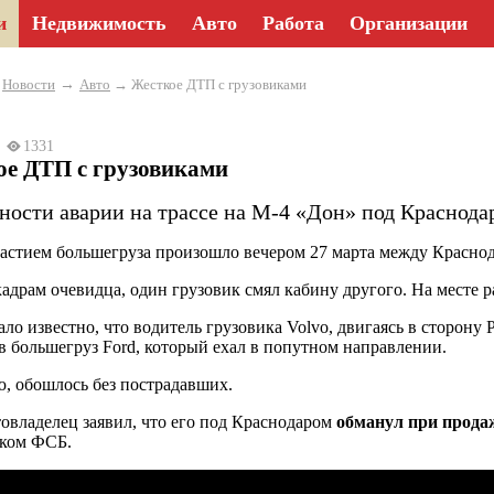
и
Недвижимость
Авто
Работа
Организации
→
→
Новости
Авто
→ Жесткое ДТП с грузовиками
23
1331
ое ДТП с грузовиками
ности аварии на трассе на М-4 «Дон» под Краснода
астием большегруза произошло вечером 27 марта между Красно
кадрам очевидца, один грузовик смял кабину другого. На месте 
ало известно, что водитель грузовика Volvo, двигаясь в сторону
 в большегруз Ford, который ехал в попутном направлении.
ю, обошлось без пострадавших.
товладелец заявил, что его под Краснодаром
обманул при прод
иком ФСБ.