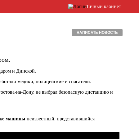
Личный кабинет
НАПИСАТЬ НОВОСТЬ
ром.
даром и Динской.
работали медики, полицейские и спасатели.
 Ростова-на-Дону, не выбрал безопасную дистанцию и
аже машины
неизвестный, представившийся