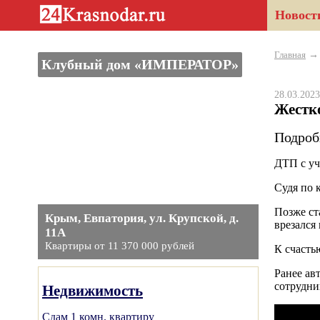
Новост
Главная
Клубный дом «ИМПЕРАТОР»
28.03.20
Жестк
Подроб
ДТП с уч
Судя по 
Позже ст
Крым, Евпатория, ул. Крупской, д.
врезался
11А
Квартиры от 11 370 000 рублей
К счасть
Ранее ав
сотрудн
Недвижимость
Сдам 1 комн. квартиру