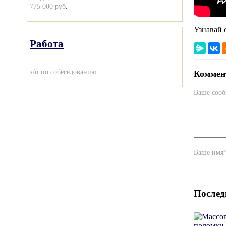
.
775 000 руб
Узнавай 
Работа
з/п по собеседованию
Коммент
Ваше соо
Ваше имя
Послед