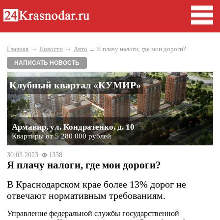
→
→
Главная
Новости
Авто
→ Я плачу налоги, где мои дороги?
НАПИСАТЬ НОВОСТЬ
Клубный квартал «КУМИР»
Армавир, ул. Кондратенко, д. 10
Квартиры от 5 280 000 рублей
30.03.2023
1338
Я плачу налоги, где мои дороги?
В Краснодарском крае более 13% дорог не
отвечают нормативным требованиям.
Управление федеральной службы государственной