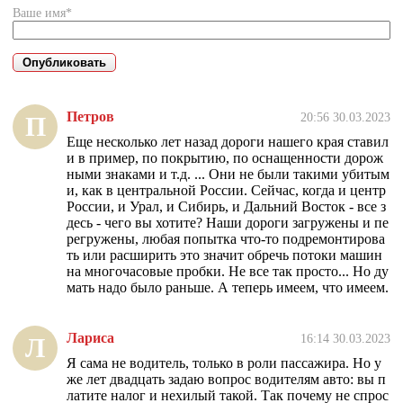
Ваше имя*
Петров
20:56 30.03.2023
П
Еще несколько лет назад дороги нашего края ставил
и в пример, по покрытию, по оснащенности дорож
ными знаками и т.д. ... Они не были такими убитым
и, как в центральной России. Сейчас, когда и центр
России, и Урал, и Сибирь, и Дальний Восток - все з
десь - чего вы хотите? Наши дороги загружены и пе
регружены, любая попытка что-то подремонтирова
ть или расширить это значит обречь потоки машин
на многочасовые пробки. Не все так просто... Но ду
мать надо было раньше. А теперь имеем, что имеем.
Лариса
16:14 30.03.2023
Л
Я сама не водитель, только в роли пассажира. Но у
же лет двадцать задаю вопрос водителям авто: вы п
латите налог и нехилый такой. Так почему не спрос