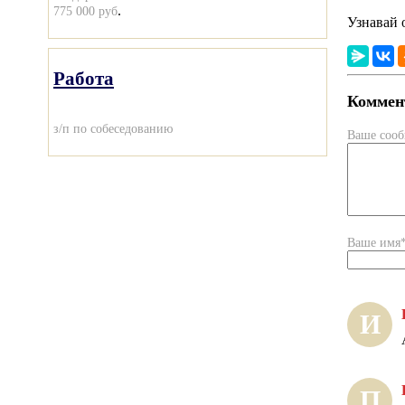
.
775 000 руб
Узнавай 
Работа
Коммент
з/п по собеседованию
Ваше соо
Ваше имя
И
П