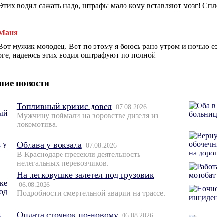
Этих водил сажать надо, штрафы мало кому вставляют мозг! Сп
Маня
Вот мужик молодец. Вот по этому я боюсь рано утром и ночью езд
оге, надеюсь этих водил оштрафуют по полной
ние новости
Топливный кризис довел
07.08.2026
Мужчину поймали на воровстве дизеля из
локомотива.
Облава у вокзала
07.08.2026
В Краснодаре пресекли деятельность
нелегальных перевозчиков.
На легковушке залетел под грузовик
06.08.2026
Подробности смертельной аварии на трассе.
Оплата стоянок по-новому
06.08.2026