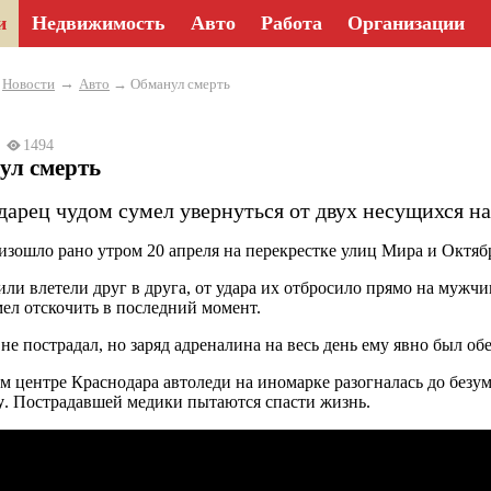
и
Недвижимость
Авто
Работа
Организации
→
→
Новости
Авто
→ Обманул смерть
23
1494
ул смерть
дарец чудом сумел увернуться от двух несущихся на
зошло рано утром 20 апреля на перекрестке улиц Мира и Октяб
ли влетели друг в друга, от удара их отбросило прямо на мужчин
мел отскочить в последний момент.
не пострадал, но заряд адреналина на весь день ему явно был об
 центре Краснодара автоледи на иномарке разогналась до безум
у
. Пострадавшей медики пытаются спасти жизнь.