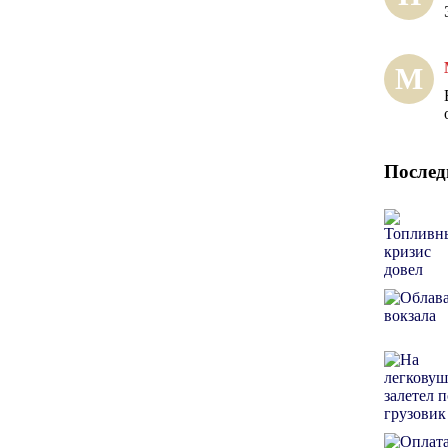
М
Послед