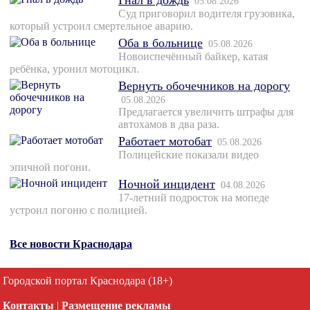
Гнал в дождь
05.08.2026
Суд приговорил водителя грузовика,
который устроил смертельное аварию.
Оба в больнице
05.08.2026
Новоиспечённый байкер, катая
ребёнка, уронил мотоцикл.
Вернуть обочечников на дорогу
05.08.2026
Предлагается увеличить штрафы для
автохамов в два раза.
Работает мотобат
05.08.2026
Полицейские показали видео
эпичной погони.
Ночной инцидент
04.08.2026
17-летний подросток на мопеде
устроил погоню с полицией.
Все новости Краснодара
Городской портал Краснодара (18+)
Контакты
|
Размещение рекламы