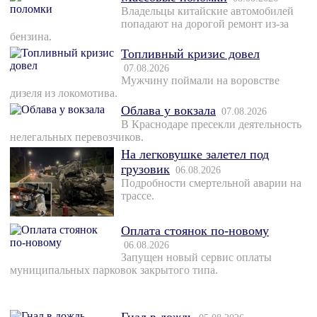
Владельцы китайские автомобилей
попадают на дорогой ремонт из-за
бензина.
Топливный кризис довел
07.08.2026
Мужчину поймали на воровстве
дизеля из локомотива.
Облава у вокзала
07.08.2026
В Краснодаре пресекли деятельность
нелегальных перевозчиков.
На легковушке залетел под
грузовик
06.08.2026
Подробности смертельной аварии на
трассе.
Оплата стоянок по-новому
06.08.2026
Запущен новый сервис оплаты
муниципальных парковок закрытого типа.