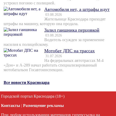
устроил погоню с полицией.
Автомобиля нет, а штрафы идут
03.08.2026
Жительнице Краснодара приходят
штрафы на машину, которую она продала.
Залил гаишника перцовкой
03.08.2026
Водитель осужден за применение
насилия к полицейскому.
Мотобат ДПС на трассах
31.07.2026
На федеральных автотрассах М-4
«Дон» и А-289 начал работать специализированный
мотобатальон Госавтоинспекции.
Все новости Краснодара
Городской портал Краснодара (18+)
Контакты
|
Размещение рекламы
При любом использовании материалов гиперссылка на