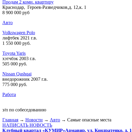
Продам 2 комн. квартиру
Краснодар, Героев-Разведчиков,д. 12,к. 1
8 900 000 руб
Авто
Volkswagen Polo
лифтбек 2021 г.в.
1 550 000 руб
.
Toyota Yaris
хэтчбэк 2003 г.в.
505 000 руб
.
Nissan Qashqai
внедорожник 2007 г.в.
775 000 руб
.
Работа
з/п по собеседованию
Главная
→
Новости
→
Авто
→ Самые опасные места
НАПИСАТЬ НОВОСТЬ
Клубный квартал «КУМИР»
Армавир, ул. Кондратенко, д. 1