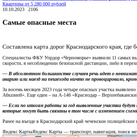
Квартиры от 5 280 000 рублей
10.10.2023
2106
Самые опасные места
Составлена карта дорог Краснодарского края, где
Специалисты ФКУ Упрдор «Черноморье» выявили 11 самых высок
скорости, в несоблюдении безопасной дистанции, либо в пере
— В абсолютном большинстве случаев речь идет о невнимат
аварию или наезд на пешехода ничто не провоцировало, кро
За восемь месяцев 2023 года четыре опасных участка выявлено 
Абхазией». Еще один – на А-146 «Краснодар – Верхнебаканск
— Если по итогам работы за год выявленные участки будут
которые могут быть связаны в том числе с изменением схем
Ранее на въезде в Краснодарский край чеченские полицейские
Яндекс КартыЯндекс Карты — транспорт, навигация, поиск ме