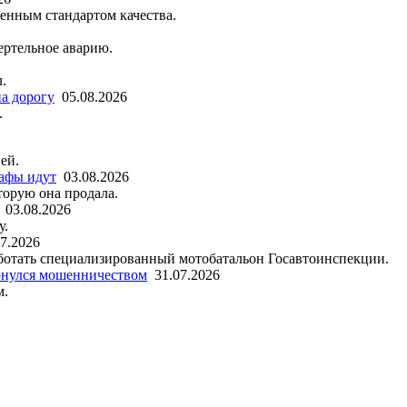
енным стандартом качества.
ертельное аварию.
.
а дорогу
05.08.2026
.
ей.
рафы идут
03.08.2026
орую она продала.
03.08.2026
у.
07.2026
аботать специализированный мотобатальон Госавтоинспекции.
рнулся мошенничеством
31.07.2026
м.