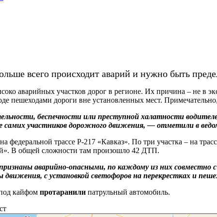
 больше всего происходит аварий и нужно быть пред
о аварийных участков дорог в регионе. Их причина – не в экс
ходе пешеходами дороги вне установленных мест. Примечательно
ельности, беспечности или преступной халатности водителей
ме самих участников дорожного движения, — отметили в ведо
на федеральной трассе Р-217 «Кавказ». По три участка – на тра
ий». В общей сложности там произошло 42 ДТП.
 признаны аварийно-опасными, по каждому из них совместно
ы движения, с установкой светофоров на перекрестках и пеш
 под кайфом
протаранили
патрульный автомобиль.
ст