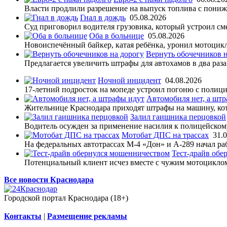
Власти продлили разрешение на выпуск топлива с пониж
Гнал в дождь
05.08.2026
Суд приговорил водителя грузовика, который устроил см
Оба в больнице
05.08.2026
Новоиспечённый байкер, катая ребёнка, уронил мотоцикл
Вернуть обочечников н
Предлагается увеличить штрафы для автохамов в два раза
Ночной инцидент
04.08.2026
17-летний подросток на мопеде устроил погоню с полици
Автомобиля нет, а шт
Жительнице Краснодара приходят штрафы на машину, кот
Залил гаишника перцовкой
Водитель осужден за применение насилия к полицейском
Мотобат ДПС на трассах
31.
На федеральных автотрассах М-4 «Дон» и А-289 начал р
Тест-драйв обе
Потенциальный клиент исчез вместе с чужим мотоцикло
Все новости Краснодара
Городской портал Краснодара (18+)
Контакты
|
Размещение рекламы