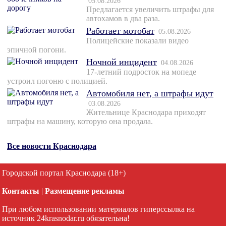
05.08.2026
Предлагается увеличить штрафы для
автохамов в два раза.
Работает мотобат
05.08.2026
Полицейские показали видео
эпичной погони.
Ночной инцидент
04.08.2026
17-летний подросток на мопеде
устроил погоню с полицией.
Автомобиля нет, а штрафы идут
03.08.2026
Жительнице Краснодара приходят
штрафы на машину, которую она продала.
Все новости Краснодара
Городской портал Краснодара (18+)
Контакты
|
Размещение рекламы
При любом использовании материалов гиперссылка на
источник 24krasnodar.ru обязательна!