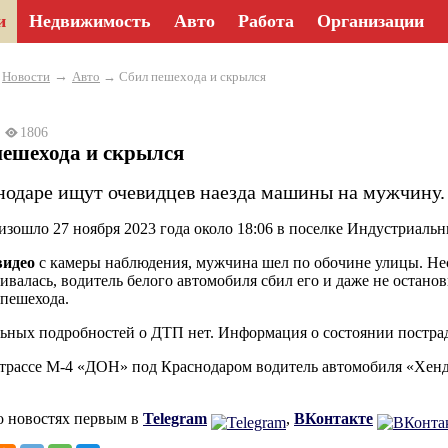
и
Недвижимость
Авто
Работа
Организации
→
→
Новости
Авто
→ Сбил пешехода и скрылся
3
1806
пешехода и скрылся
нодаре ищут очевидцев наезда машины на мужчину.
зошло 27 ноября 2023 года около 18:06 в поселке Индустриаль
видео
с камеры наблюдения, мужчина шел по обочине улицы. Нес
ивалась, водитель белого автомобиля сбил его и даже не остано
 пешехода.
ных подробностей о ДТП нет. Информация о состоянии пострад
 трассе М-4 «ДОН» под Краснодаром водитель автомобиля «Хенд
о новостях первым в
Telegram
,
ВКонтакте