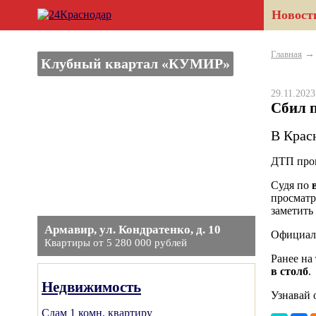
Новост
Главная
Клубный квартал «КУМИР»
29.11.202
Сбил 
В Крас
ДТП прои
Судя по
просматр
заметить
Армавир, ул. Кондратенко, д. 10
Официаль
Квартиры от 5 280 000 рублей
Ранее на
в столб
.
Недвижимость
Узнавай 
Сдам 1 комн. квартиру