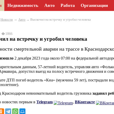
и
Недвижимость
Авто
Работа
Организации
→
→
Новости
Авто
→ Выскочил на встречку и угробил человека
23
1866
ил на встречку и угробил человека
ности смертельной аварии на трассе в Краснодарско
изошло
2 декабря 2023 года около 07:00 на федеральной автодор
арительным данным, 57-летний водитель, управляя авто «Фолькс
Армавира, допустил выезд на полосу встречного движения и сов
тате ДТП погиб водитель «Киа» (мужчина 59 лет), пострадали во
нолетние).
д Краснодаром невнимательный водитель грузовика
задавил ре
о новостях первым в
Telegram
,
ВКонтакте