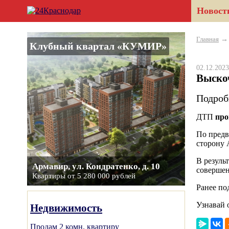
Новост
Главная
Клубный квартал «КУМИР»
02.12.20
Выскоч
Подроб
ДТП
про
По предв
сторону 
В резуль
Армавир, ул. Кондратенко, д. 10
совершен
Квартиры от 5 280 000 рублей
Ранее по
Узнавай 
Недвижимость
Продам 2 комн. квартиру