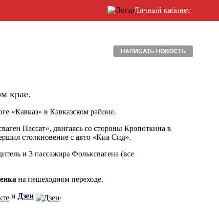
Личный кабинет
НАПИСАТЬ НОВОСТЬ
м крае.
оге «Кавказ» в Кавказском районе.
ваген Пассат», двигаясь со стороны Кропоткина в
ершил столкновение с авто «Киа Сид».
дитель и 3 пассажира Фольксвагена (все
бенка
на пешеходном переходе.
и
Дзен
.