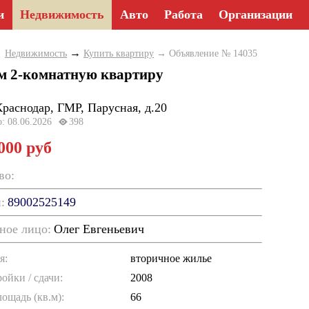
и
Недвижимость
Авто
Работа
Организации
→
→
Недвижимость
Купить квартиру
→ Объявление № 14035
м 2-комнатную квартиру
Краснодар, ГМР, Парусная, д.20
о: 08.06.2026
398
 000 руб
во:
:
89002525149
ное лицо:
Олег Евгеньевич
я:
вторичное жилье
ойки / cдачи:
2008
ощадь (кв.м):
66