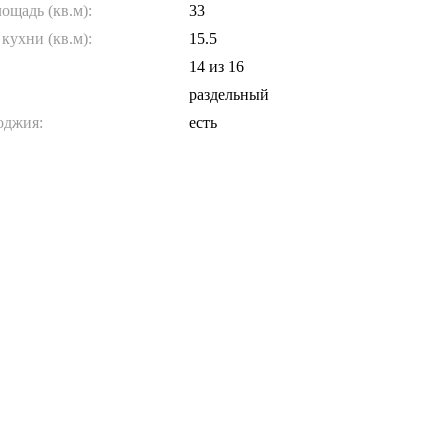
ощадь (кв.м):
33
кухни (кв.м):
15.5
14
из 16
раздельный
оджия:
есть