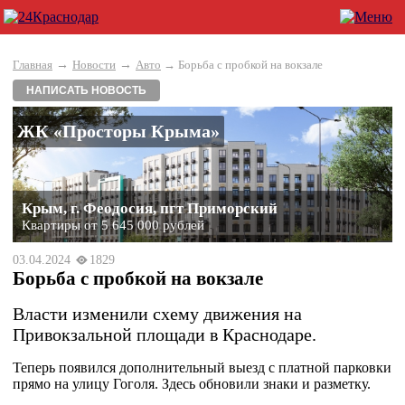
→
→
Главная
Новости
Авто
→ Борьба с пробкой на вокзале
НАПИСАТЬ НОВОСТЬ
ЖК «Просторы Крыма»
Крым, г. Феодосия, пгт Приморский
Квартиры от 5 645 000 рублей
03.04.2024
1829
Борьба с пробкой на вокзале
Власти изменили схему движения на
Привокзальной площади в Краснодаре.
Теперь появился дополнительный выезд с платной парковки
прямо на улицу Гоголя. Здесь обновили знаки и разметку.