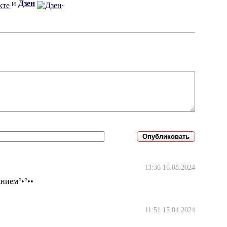
и
Дзен
.
13:36 16.08.2024
анием°•°••
11:51 15.04.2024