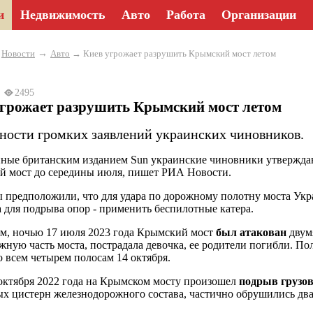
и
Недвижимость
Авто
Работа
Организации
→
→
Новости
Авто
→ Киев угрожает разрушить Крымский мост летом
24
2495
угрожает разрушить Крымский мост летом
ности громких заявлений украинских чиновников.
ые британским изданием Sun украинские чиновники утвержда
 мост до середины июля, пишет РИА Новости.
 предположили, что для удара по дорожному полотну моста Укра
а для подрыва опор - применить беспилотные катера.
, ночью 17 июля 2023 года Крымский мост
был атакован
двум
жную часть моста, пострадала девочка, ее родители погибли. П
 всем четырем полосам 14 октября.
октября 2022 года на Крымском мосту произошел
подрыв грузо
х цистерн железнодорожного состава, частично обрушились два