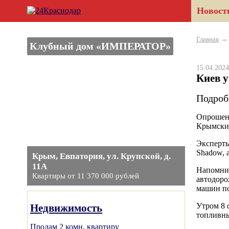
Новост
Главная
Клубный дом «ИМПЕРАТОР»
15.04.20
Киев 
Подроб
Опрошенн
Крымский
Эксперты
Shadow, 
Крым, Евпатория, ул. Крупской, д.
11А
Напомним
Квартиры от 11 370 000 рублей
автодоро
машин по
Утром 8 
Недвижимость
топливны
Продам 2 комн. квартиру