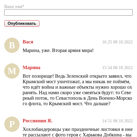
Ваше имя*
Вася
16:25 08.10.2022
В
Марина, уже. Вторая армия мира!
Марина
15:54 08.10.2022
М
Вот позорище! Ведь Зеленский открыто заявил, что
Крымский мост уничтожат, а мы никак не поймём,
что идёт война и важные объекты нужно хорошо ох
ранять. Над нами скоро уже смеяться будут: то Севе
рный поток, то Севастополь в День Военно-Морско
го флота, то Крымский мост. Что дальше?
Россиянин Я.
14:51 08.10.2022
Р
Хохлобандеровцы уже праздничные листовки в ине
те рассылают с фото героя с Харькова Добкина - вы