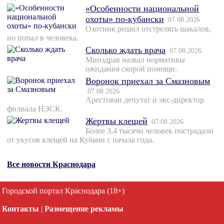
«Особенности национальной
охоты» по-кубански
07.08.2026
Охотник решил отстрелять шакалов,
но попал в человека.
Сколько ждать врача
07.08.2026
Минздрав назвал нормативы
ожидания скорой помощи.
Воронок приехал за Смазновым
07.08.2026
Арестован депутат и экс-директор
филиала НЭСК.
Жертвы клещей
07.08.2026
Более 3,4 тысячи человек пострадали
от укусов клещей на Кубани с начала года.
Все новости Краснодара
Городской портал Краснодара (18+)
Контакты
|
Размещение рекламы