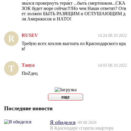
звался провернуть теракт ...быть смертником...СКА
ЗОК будет море сейчас!!!Но чем Наши ответят? Отв
ет лолжен БЫТЬ РАЗЯЩИМ и ОГЛУШАЮЩИМ д
ля Америкосов и НАТО!
RUSEV
14:24 08.10.2022
R
Требую всех хохлов выгнать из Краснодарского кра
я!
Тануа
14:03 08.10.2022
Т
ПиZдец
еще
Последние новости
Я обиделся
09.08.2026
В Краснодаре сгорела квартира