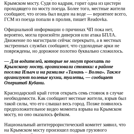
Крымском мосту. Судя по кадрам, горит одна из цистерн
проходящего по мосту поезда. Более того, местные жители
сообщают, что огонь был виден на воде — вероятнее всего,
ГСМ из поезда попали в пролив, пишет Readovka.
Официальной информации о причинах ЧП пока нет,
вероятно, могла произойти диверсия или атака БПЛА.
Движение по магистрали сейчас перекрыто, а в местных
экстренных службах сообщают, что судоходные арки не
повреждены, но дорожное полотно буквально сложилось.
— Для водителей, которые не могут проехать по
Крымскому мосту, организовали стоянки: в районе
поселка Ильич и на развилке «Тамань – Волна». Также
организуют полевые кухни, туалеты, — сообщает
Оперштаб Кубани.
Краснодарский край готов открыть семь стоянок в случае
необходимости. Как сообщают местные жители, взрыв был
такой силы, что его слышал весь город. Позже появилось
предположительное видео момента взрыва на Крымском
мосту, но оно оказалось фейком.
Национальный антитеррористический комитет заявил, что
на Крымском мосту произошел подрыв грузового