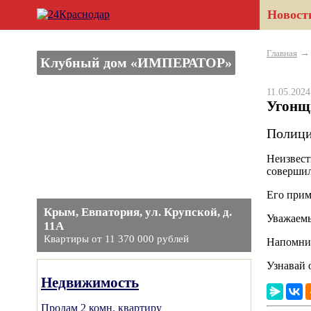
Новост
Главная
Клубный дом «ИМПЕРАТОР»
11.05.202
Угонщ
Полици
Неизвест
совершил
Его прим
Крым, Евпатория, ул. Крупской, д.
Уважаемы
11А
Квартиры от 11 370 000 рублей
Напомни
Узнавай 
Недвижимость
Продам 2 комн. квартиру