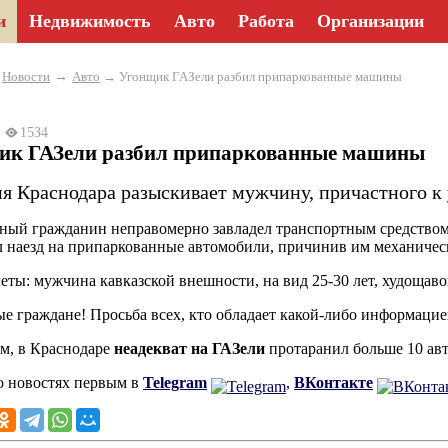
и
Недвижимость
Авто
Работа
Организации
→
→
Новости
Авто
→ Угонщик ГАЗели разбил припаркованные машины
4
1534
ик ГАЗели разбил припаркованные машины
я Краснодара разыскивает мужчину, причастного к 
ный гражданин неправомерно завладел транспортным средством
 наезд на припаркованные автомобили, причинив им механичес
еты: мужчина кавказской внешности, на вид 25-30 лет, худощаво
е граждане! Просьба всех, кто обладает какой-либо информацией
м, в Краснодаре
неадекват на ГАЗели
протаранил больше 10 ав
о новостях первым в
Telegram
,
ВКонтакте