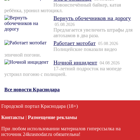
Новоиспечённый байкер, катая
ребёнка, уронил мотоцикл.
Вернуть обочечников на дорогу
05.08.2026
Предлагается увеличить штрафы для
автохамов в два раза.
Работает мотобат
05.08.2026
Полицейские показали видео
эпичной погони.
Ночной инцидент
04.08.2026
17-летний подросток на мопеде
устроил погоню с полицией.
Все новости Краснодара
Городской портал Краснодара (18+)
Контакты
|
Размещение рекламы
При любом использовании материалов гиперссылка на
источник 24krasnodar.ru обязательна!