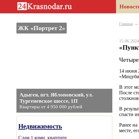
Новост
Главная
ЖК «Портрет 2»
15.06.20
«Пунк
Четыре
14 июня 
«Мицубис
В этот м
После ст
Адыгея, пгт. Яблоновский, ул.
столкнов
Тургеневское шоссе, 1П
Квартиры от 4 950 000 рублей
В резуль
спасти и
Ранее на
Недвижимость
месте, е
Сдам 1 комн. квартиру