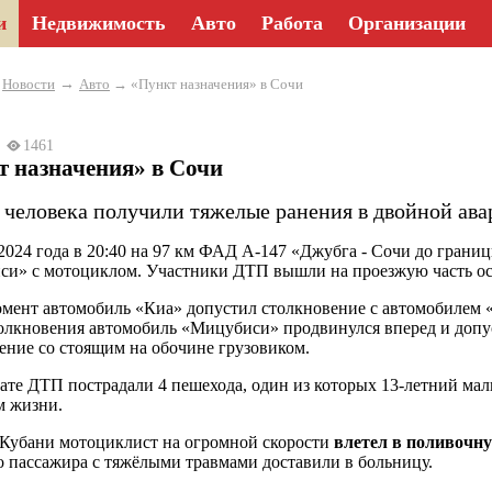
и
Недвижимость
Авто
Работа
Организации
→
→
Новости
Авто
→ «Пункт назначения» в Сочи
24
1461
т назначения» в Сочи
 человека получили тяжелые ранения в двойной авар
2024 года в 20:40 на 97 км ФАД А-147 «Джубга - Сочи до грани
и» с мотоциклом. Участники ДТП вышли на проезжую часть ос
омент автомобиль «Киа» допустил столкновение с автомобилем 
олкновения автомобиль «Мицубиси» продвинулся вперед и допус
ение со стоящим на обочине грузовиком.
тате ДТП пострадали 4 пешехода, один из которых 13-летний мал
м жизни.
 Кубани мотоциклист на огромной скорости
влетел в поливочн
го пассажира с тяжёлыми травмами доставили в больницу.