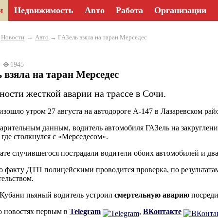
и
Недвижимость
Авто
Работа
Организации
→
→
Новости
Авто
→ ГАЗель взяла на таран Мерседес
24
1945
 взяла на таран Мерседес
ности жесткой аварии на трассе в Сочи.
зошло утром 27 августа на автодороге А-147 в Лазаревском рай
арительным данным, водитель автомобиля ГАЗель на закруглении
, где столкнулся с «Мерседесом».
тате случившегося пострадали водители обоих автомобилей и два
о факту ДТП полицейскими проводится проверка, по результатам
тельством.
 Кубани пьяный водитель устроил
смертельную аварию
посреди
о новостях первым в
Telegram
,
ВКонтакте