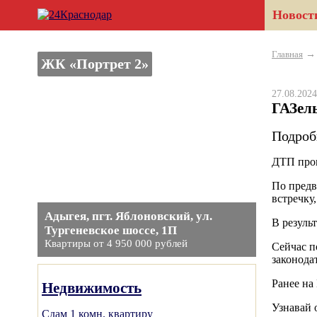
Новост
Главная
ЖК «Портрет 2»
27.08.20
ГАЗель
Подроб
ДТП прои
По предв
встречку
Адыгея, пгт. Яблоновский, ул.
В резуль
Тургеневское шоссе, 1П
Квартиры от 4 950 000 рублей
Сейчас п
законода
Ранее на
Недвижимость
Узнавай 
Сдам 1 комн. квартиру