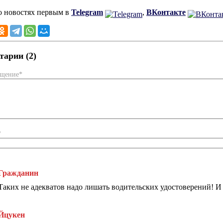
о новостях первым в
Telegram
,
ВКонтакте
арии (2)
бщение*
*
Гражданин
Таких не адекватов надо лишать водительских удостоверений! И
Йцукен