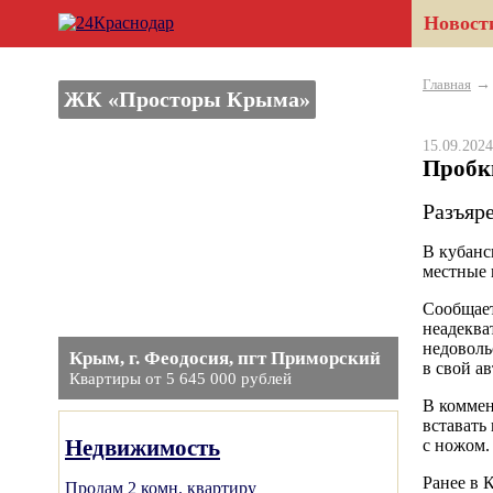
Новост
Главная
ЖК «Просторы Крыма»
15.09.20
Пробки
Разъяр
В кубанс
местные 
Сообщает
неадеква
недоволь
Крым, г. Феодосия, пгт Приморский
в свой а
Квартиры от 5 645 000 рублей
В коммен
вставать
Недвижимость
с ножом.
Ранее в 
Продам 2 комн. квартиру