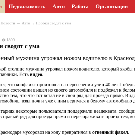
и
Недвижимость
Авто
Работа
Организации
→
→
Новости
Авто
→ Пробки сводят с ума
24
1809
 сводят с ума
енный мужчина угрожал ножом водителю в Краснод
кой столице мужчина угрожал ножом водителю, который якобы вс
паблики. Есть
видео
.
ся, что конфликт произошел на пересечении улиц 40 лет Побед
тном состоянии вышел из своего автомобиля и подбежал к бело
ство тем, что что тот встал не в свой ряд для проезда прямо. Ви
втомобиль, взял нож и уже с ним вернулся к белому автомобилю 
тариях некоторые пользователи поддержали неадеквата, сообщи
 в правый ряд для проезда прямо и перегораживать проезд тем, ко
Краснодаре мусоровоз на ходу превратился в
огненный факел
.