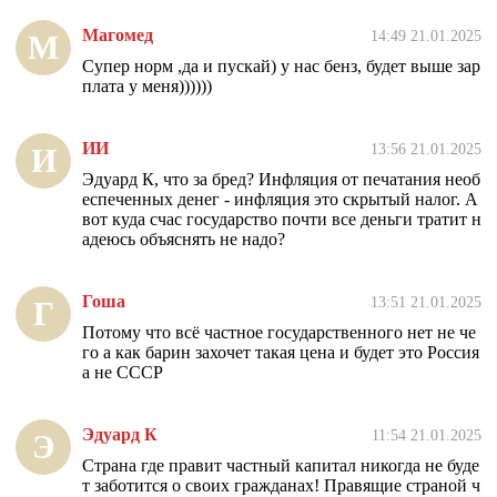
Магомед
14:49 21.01.2025
М
Супер норм ,да и пускай) у нас бенз, будет выше зар
плата у меня))))))
ИИ
13:56 21.01.2025
И
Эдуард К, что за бред? Инфляция от печатания необ
еспеченных денег - инфляция это скрытый налог. А
вот куда счас государство почти все деньги тратит н
адеюсь объяснять не надо?
Гоша
13:51 21.01.2025
Г
Потому что всё частное государственного нет не че
го а как барин захочет такая цена и будет это Россия
а не СССР
Эдуард К
11:54 21.01.2025
Э
Страна где правит частный капитал никогда не буде
т заботится о своих гражданах! Правящие страной ч