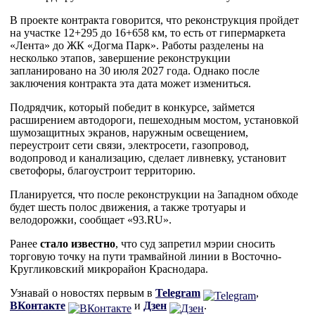
В проекте контракта говорится, что реконструкция пройдет
на участке 12+295 до 16+658 км, то есть от гипермаркета
«Лента» до ЖК «Догма Парк». Работы разделены на
несколько этапов, завершение реконструкции
запланировано на 30 июля 2027 года. Однако после
заключения контракта эта дата может измениться.
Подрядчик, который победит в конкурсе, займется
расширением автодороги, пешеходным мостом, установкой
шумозащитных экранов, наружным освещением,
переустроит сети связи, электросети, газопровод,
водопровод и канализацию, сделает ливневку, установит
светофоры, благоустроит территорию.
Планируется, что после реконструкции на Западном обходе
будет шесть полос движения, а также тротуары и
велодорожки, сообщает «93.RU».
Ранее
стало известно
, что суд запретил мэрии сносить
торговую точку на пути трамвайной линии в Восточно-
Кругликовский микрорайон Краснодара.
Узнавай о новостях первым в
Telegram
,
ВКонтакте
и
Дзен
.