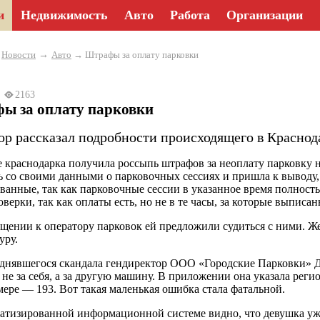
и
Недвижимость
Авто
Работа
Организации
→
→
Новости
Авто
→ Штрафы за оплату парковки
25
2163
ы за оплату парковки
ор рассказал подробности происходящего в Краснод
 краснодарка получила россыпь штрафов за неоплату парковку 
ь со своими данными о парковочных сессиях и пришла к выводу,
ванные, так как парковочные сессии в указанное время полност
оверки, так как оплаты есть, но не в те часы, за которые выписа
щении к оператору парковок ей предложили судиться с ними. Же
уру.
днявшегося скандала гендиректор ООО «Городские Парковки» Д
 не за себя, а за другую машину. В приложении она указала рег
мере — 193. Вот такая маленькая ошибка стала фатальной.
атизированной информационной системе видно, что девушка уж