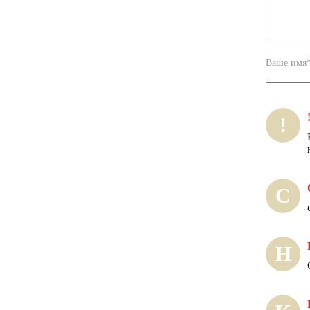
Ваше имя
!
С
Н