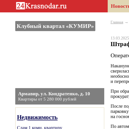
Новост
Главная
Клубный квартал «КУМИР»
13.03.20
Штраф
Операт
Накануне
сверилас
необосно
и перепр
При обра
Армавир, ул. Кондратенко, д. 10
прокурат
Квартиры от 5 280 000 рублей
После по
парковку
Недвижимость
на госно
По автом
Сдам 1 комн. квартиру