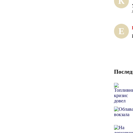
К
Е
Послед