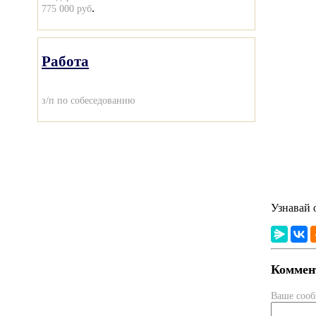
.
775 000 руб
Работа
з/п по собеседованию
Узнавай 
Коммент
Ваше соо