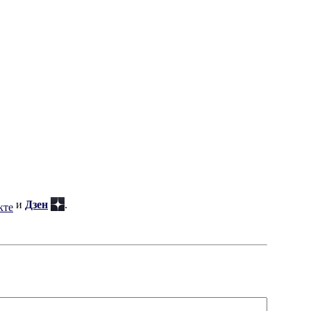
и
Дзен
.