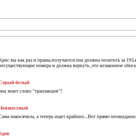
*
!
Крис вы как раз и правы,получается она должна оплатить за 193,
несуществующие номера и должна вернуть ,это незаконное обог
Серый-белый
она знает слово "транзакция"?
Неизвестный
Сама накосячила, а теперь ищет крайних...Вот прямо неожиданн
Крис