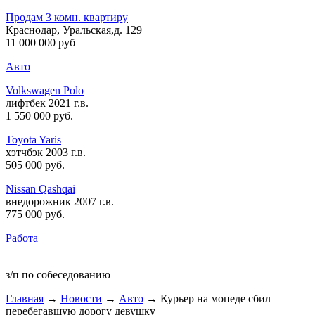
Продам 3 комн. квартиру
Краснодар, Уральская,д. 129
11 000 000 руб
Авто
Volkswagen Polo
лифтбек 2021 г.в.
1 550 000 руб
.
Toyota Yaris
хэтчбэк 2003 г.в.
505 000 руб
.
Nissan Qashqai
внедорожник 2007 г.в.
775 000 руб
.
Работа
з/п по собеседованию
Главная
→
Новости
→
Авто
→ Курьер на мопеде сбил
перебегавшую дорогу девушку