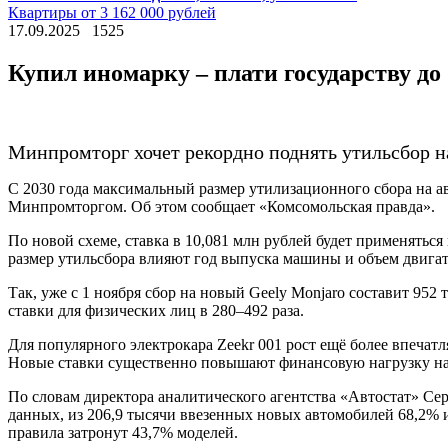
Квартиры от 3 162 000 рублей
17.09.2025
1525
Купил иномарку – плати государству до
Минпромторг хочет рекордно поднять утильсбор на
С 2030 года максимальный размер утилизационного сбора на ав
Минпромторгом. Об этом сообщает «Комсомольская правда».
По новой схеме, ставка в 10,081 млн рублей будет применяться
размер утильсбора влияют год выпуска машины и объем двигат
Так, уже с 1 ноября сбор на новый Geely Monjaro составит 952 
ставки для физических лиц в 280–492 раза.
Для популярного электрокара Zeekr 001 рост ещё более впечатля
Новые ставки существенно повышают финансовую нагрузку на
По словам директора аналитического агентства «Автостат» Се
данных, из 206,9 тысячи ввезенных новых автомобилей 68,2% 
правила затронут 43,7% моделей.