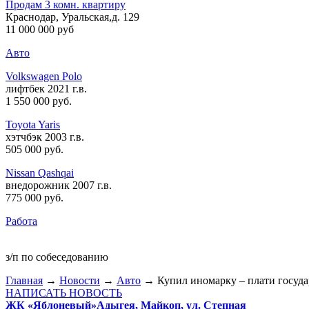
Продам 3 комн. квартиру
Краснодар, Уральская,д. 129
11 000 000 руб
Авто
Volkswagen Polo
лифтбек 2021 г.в.
1 550 000 руб
.
Toyota Yaris
хэтчбэк 2003 г.в.
505 000 руб
.
Nissan Qashqai
внедорожник 2007 г.в.
775 000 руб
.
Работа
з/п по собеседованию
Главная
→
Новости
→
Авто
→ Купил иномарку – плати госуда
НАПИСАТЬ НОВОСТЬ
ЖК «Яблоневый»
Адыгея, Майкоп, ул. Степная