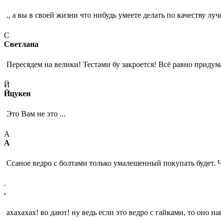
., а вы в своей жизни что нибудь умеете делать по качеству лу
С
Светлана
Пересядем на велики! Тестами бу закроется! Всё равно придум
Й
Йцукен
Это Вам не это ...
А
А
Ссаное ведро с болтами только умалешенный покупать будет. 
.
.
ахахахах! во дают! ну ведь если это ведро с гайками, то оно на