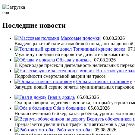
еще
Последние новости
Массовые поломки
08.08.2026
Владельцы китайские автомобилей попадают на дорогой р
Топливный кризис довел
07.
Мужчину поймали на воровстве дизеля из локомотива.
Облава у вокзала
07.08.2026
В Краснодаре пресекли деятельность нелегальных перево
На легковушке зал
Подробности смертельной аварии на трассе.
Оплата стоянок по-новому
Запущен новый сервис оплаты муниципальных парковок 
Гнал в дождь
05.08.2026
Суд приговорил водителя грузовика, который устроил см
Оба в больнице
05.08.2026
Новоиспечённый байкер, катая ребёнка, уронил мотоцикл
Вернуть обочечников н
Предлагается увеличить штрафы для автохамов в два раза
Работает мотобат
05.08.2026