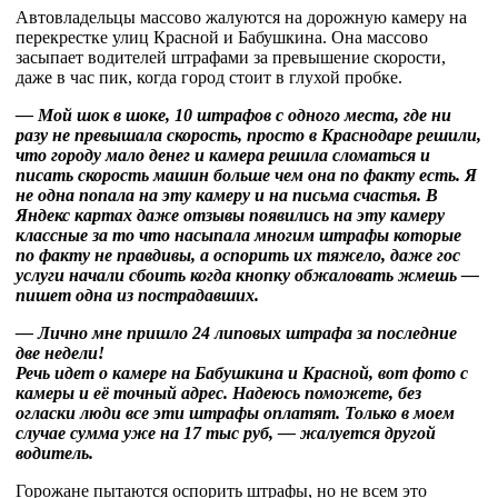
Автовладельцы массово жалуются на дорожную камеру на
перекрестке улиц Красной и Бабушкина. Она массово
засыпает водителей штрафами за превышение скорости,
даже в час пик, когда город стоит в глухой пробке.
— Мой шок в шоке, 10 штрафов с одного места, где ни
разу не превышала скорость, просто в Краснодаре решили,
что городу мало денег и камера решила сломаться и
писать скорость машин больше чем она по факту есть. Я
не одна попала на эту камеру и на письма счастья. В
Яндекс картах даже отзывы появились на эту камеру
классные за то что насыпала многим штрафы которые
по факту не правдивы, а оспорить их тяжело, даже гос
услуги начали сбоить когда кнопку обжаловать жмешь —
пишет одна из пострадавших.
— Лично мне пришло 24 липовых штрафа за последние
две недели!
Речь идет о камере на Бабушкина и Красной, вот фото с
камеры и её точный адрес. Надеюсь поможете, без
огласки люди все эти штрафы оплатят. Только в моем
случае сумма уже на 17 тыс руб, — жалуется другой
водитель.
Горожане пытаются оспорить штрафы, но не всем это