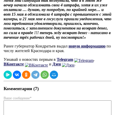
Меня эта ситуация так возмутила, что я в этот же
вечер начала обжаловать свои 4 штрафа, хотя я их уже
оплатила … думаю, ну попробую, по крайней мере… и
вот 15 мая я обжаловала 4 штрафа с превышением с этой
камеры, и 21 мая мне в госуслуги пришли уведомления, что
мои требования удовлетворили, пришлось, конечно,
повозиться, с заполнением документов на возврат денег,
но сила в правде !!! теперь жду возврат денег - написано в
течение трёх рабочих дней, ну посмотрим!»
Ранее губернатор Кондратьев выдал
новую информацию
по
числу жителей Краснодара и края.
Узнавай о новостях первым в
Telegram
,
ВКонтакте
и
Дзен
.
Комментарии (7)
Ваше сообщение*