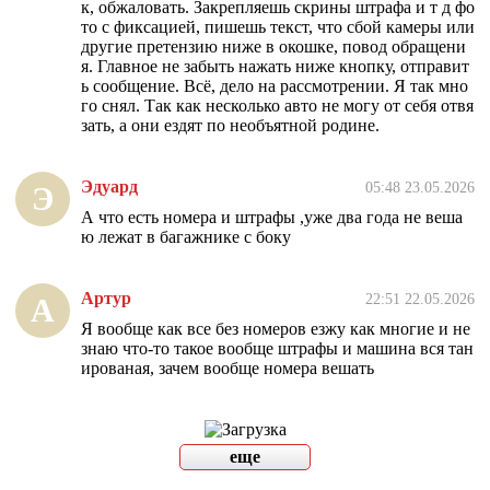
к, обжаловать. Закрепляешь скрины штрафа и т д фо
то с фиксацией, пишешь текст, что сбой камеры или
другие претензию ниже в окошке, повод обращени
я. Главное не забыть нажать ниже кнопку, отправит
ь сообщение. Всё, дело на рассмотрении. Я так мно
го снял. Так как несколько авто не могу от себя отвя
зать, а они ездят по необъятной родине.
Эдуард
05:48 23.05.2026
Э
А что есть номера и штрафы ,уже два года не веша
ю лежат в багажнике с боку
Артур
22:51 22.05.2026
А
Я вообще как все без номеров езжу как многие и не
знаю что-то такое вообще штрафы и машина вся тан
ированая, зачем вообще номера вешать
еще