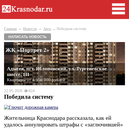
→
→
Главная
Новости
Авто
→ Победила систему
НАПИСАТЬ НОВОСТЬ
ЖК «Портрет 2»
Адыгея, пгт. Яблоновский, ул. Тургеневское
шоссе, 1П
Квартиры от 4 950 000 рублей
22.05.2026
824
Победила систему
Жительница Краснодара рассказала, как ей
удалось аннулировать штрафы с «заглючившей»