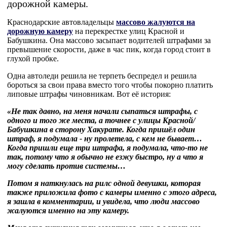
дорожной камеры.
Краснодарские автовладельцы
массово жалуются на
дорожную камеру
на перекрестке улиц Красной и
Бабушкина. Она массово засыпает водителей штрафами за
превышение скорости, даже в час пик, когда город стоит в
глухой пробке.
Одна автоледи решила не терпеть беспредел и решила
бороться за свои права вместо того чтобы покорно платить
липовые штрафы чиновникам. Вот её история:
«Не так давно, на меня начали сыпаться штрафы, с
одного и того же места, а точнее с улицы Красной/
Бабушкина в сторону Хакурате. Когда пришёл один
штраф, я подумала - ну пролетела, с кем не бывает…
Когда пришли еще три штрафа, я подумала, что-то не
так, потому что я обычно не езжу быстро, ну а что я
могу сделать против системы…
Потом я наткнулась на рилс одной девушки, которая
также приложила фото с камеры именно с этого адреса,
я зашла в комментарии, и увидела, что люди массово
жалуются именно на эту камеру.