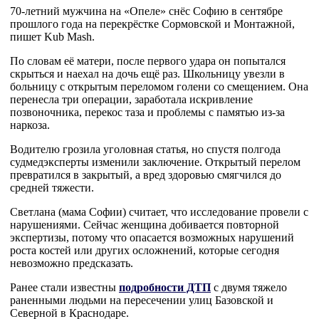
70-летний мужчина на «Опеле» снёс Софию в сентябре
прошлого года на перекрёстке Сормовской и Монтажной,
пишет Kub Mash.
По словам её матери, после первого удара он попытался
скрыться и наехал на дочь ещё раз. Школьницу увезли в
больницу с открытым переломом голени со смещением. Она
перенесла три операции, заработала искривление
позвоночника, перекос таза и проблемы с памятью из-за
наркоза.
Водителю грозила уголовная статья, но спустя полгода
судмедэксперты изменили заключение. Открытый перелом
превратился в закрытый, а вред здоровью смягчился до
средней тяжести.
Светлана (мама Софии) считает, что исследование провели с
нарушениями. Сейчас женщина добивается повторной
экспертизы, потому что опасается возможных нарушений
роста костей или других осложнений, которые сегодня
невозможно предсказать.
Ранее стали известны
подробности ДТП
с двумя тяжело
раненными людьми на пересечении улиц Базовской и
Северной в Краснодаре.