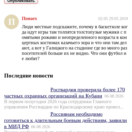
Понаех
02:05 29.05.2019
П
Люди местные подскажите, почему в баскетхоле ког
да идут игры там толпятся толстопузые мужики с п
омятыми рожами и неопределенного возраста в кон
цертных костюмах казачьего хора и что они там дел
ают, а вот у Галицкого на стадионе где во много раз
посетителей больше их не видно. Что они футбол н
е любят?
Последние новости
Росгвардия проверила более 170
частных охранных организаций на Кубани
06.08.2026
В первом полугодии 2026 года сотрудники Главного
управления Росгвардии по Краснодарскому краю провел...
Россиянам необходимо
готовиться к длительным боевым действиям, заявили
в МИД РФ
06.08.2026