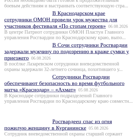
России необходимо быть готовой к продолжительным
боевым действиям и выстраивать соответствующую стра...
В Краснодарском крае
сотрудники ОМОН провели урок мужества для
участников фестиваля «По стопам героев»
06.08.2026
В центре Патриот сотрудники ОМОН Пластун Главного
управления Росгвардии по Краснодарскому краю, выпо...
В Сочи сотрудники Росгвардии
задержали мужчину по подозрению в краже сумки у
приезжего
06.08.2026
В посёлке Лазаревском сотрудники вневедомственной
охраны задержали 32-летнего сочинца, похитившего у...
Сотрудники Росгвардии
обеспечивают безопасность во время футбольного
матча «Краснодар» – «Ахмат»
05.08.2026
В Краснодаре сотрудники подразделений Главного
управления Росгвардии по Краснодарскому краю совместн...
Росгвардеец спас из огня
пожилую женщину в Курганинске
05.08.2026
Сотрудник вневедомственной охраны старший сержант