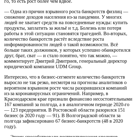
го, то есть рост более чем вдвое.
— Одна из причин взрывного роста банкротств физлиц — 
снижение доходов населения из-за пандемии. У многих 
людей не хватает средств на повседневные нужды: купить 
продукты, заплатить за жильё и т.д. Болезнь или потеря 
работы в этой ситуации становятся трагедией. Во-вторых, 
количество банкротств растёт вследствие роста 
информированности людей о такой возможности. Всё 
больше таких должников, у которых успешно обанкротился 
друг, брат, сват — и стало понятно, что так можно, — 
комментирует Дмитрий Дмитриев, генеральный директор 
юридической компании UDM Group.
Интересно, что в бизнес-сегменте количество банкротств 
выросло не так резко, несмотря на прогнозы аналитиков о 
вероятном взрывном росте числа разорившихся компаний 
из-за коронавирусных ограничений. Например, в 
Краснодарском крае признали финансово несостоятельными 
167 компаний за полгода, а в аналогичном периоде 2020-го 
— 123 предприятия. В Ростовской области разорился 151 
бизнес (в 2020 году — 91). В Волгоградской области за 
полгода зафиксировано 67 бизнес-банкротств (48 в 2020 
году).
— Этому способствовали реструктуризация кредитов, 