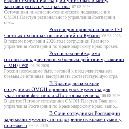
взрывотехники Росгвардии уничтожили мину,
застрявшую в плуге трактора
07.08.2026
Сотрудники инженерно-технического подразделения
ОМОН Пластун регионального управления Росгвардии
обе...
Росгвардия проверила более 170
частных охранных организаций на Кубани
06.08.2026
В первом полугодии 2026 года сотрудники Главного
управления Росгвардии по Краснодарскому краю провел...
Россиянам необходимо
готовиться к длительным боевым действиям, заявили
в МИД РФ
06.08.2026
России необходимо быть готовой к продолжительным
боевым действиям и выстраивать соответствующую стра...
В Краснодарском крае
сотрудники ОМОН провели урок мужества для
участников фестиваля «По стопам героев»
06.08.2026
В центре Патриот сотрудники ОМОН Пластун Главного
управления Росгвардии по Краснодарскому краю, выпо...
В Сочи сотрудники Росгвардии
задержали мужчину по подозрению в краже сумки у
приезжего
06.08.2026