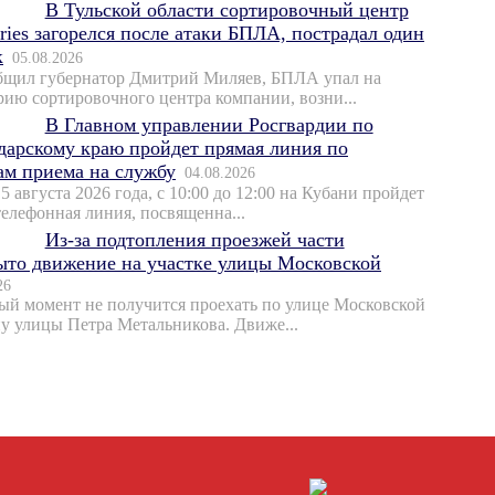
В Тульской области сортировочный центр
ries загорелся после атаки БПЛА, пострадал один
к
05.08.2026
бщил губернатор Дмитрий Миляев, БПЛА упал на
рию сортировочного центра компании, возни...
В Главном управлении Росгвардии по
дарскому краю пройдет прямая линия по
ам приема на службу
04.08.2026
 5 августа 2026 года, с 10:00 до 12:00 на Кубани пройдет
телефонная линия, посвященна...
Из-за подтопления проезжей части
ыто движение на участке улицы Московской
26
ый момент не получится проехать по улице Московской
ну улицы Петра Метальникова. Движе...