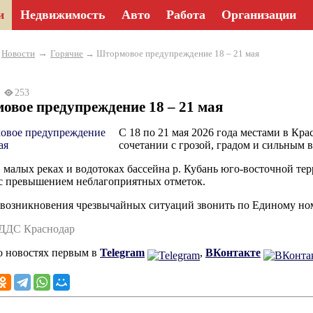
и
Недвижимость
Авто
Работа
Организации
→
→
Новости
Горячие
→ Штормовое предупреждение 18 – 21 мая
26
253
вое предупреждение 18 – 21 мая
С 18 по 21 мая 2026 года местами в Кра
сочетании с грозой, градом и сильным в
, малых реках и водотоках бассейна р. Кубань юго-восточной т
с превышением неблагоприятных отметок.
 возникновения чрезвычайных ситуаций звонить по Единому ном
ЕДДС Краснодар
о новостях первым в
Telegram
,
ВКонтакте