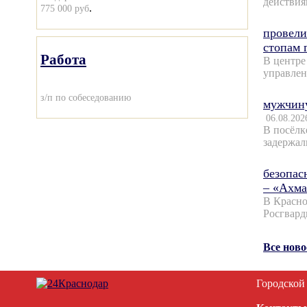
действия
.
775 000 руб
провели
стопам 
Работа
В центре
управлен
з/п по собеседованию
мужчину
06.08.202
В посёлк
задержал
безопас
– «Ахма
В Красно
Росгвард
Все нов
Городской