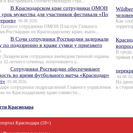
м и выстраивать соответствующую стра...
В Краснодарском крае сотрудники ОМОН
Wildber
 урок мужества для участников фестиваля «По
челове
героев»
06.08.2026
Как соо
 Патриот сотрудники ОМОН Пластун Главного
террито
ия Росгвардии по Краснодарскому краю, выпо...
В Сочи сотрудники Росгвардии задержали
Красно
 по подозрению в краже сумки у приезжего
вопрос
6
В среду,
е Лазаревском сотрудники вневедомственной охраны
прямая 
и 32-летнего сочинца, похитившего у...
Сотрудники Росгвардии обеспечивают
перекр
ность во время футбольного матча «Краснодар»
04.08.20
т»
05.08.2026
На данн
даре сотрудники подразделений Главного управления
в сторо
ии по Краснодарскому краю совместн...
ости Краснодара
 портал Краснодара (18+)