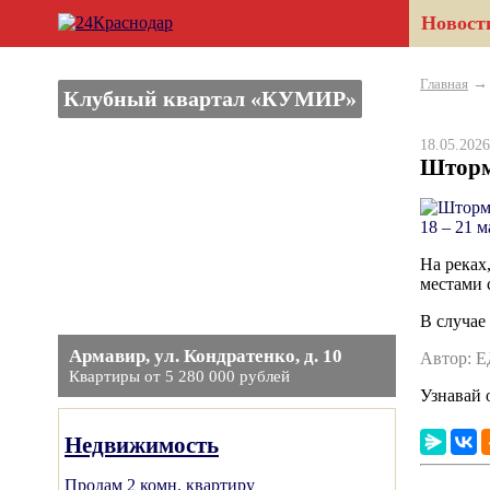
Новост
Главная
Клубный квартал «КУМИР»
18.05.20
Штормо
На реках
местами 
В случае
Армавир, ул. Кондратенко, д. 10
Автор: 
Квартиры от 5 280 000 рублей
Узнавай 
Недвижимость
Продам 2 комн. квартиру