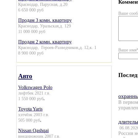
Коммент
Краснодар, Парусная, д.20
6 650 000 руб
Ваше соо
Продам 3 комн. квартиру
Краснодар, Уральская,д. 129
11 000 000 руб
Продам 2 комн. квартиру
Краснодар, Героев-Разведчиков,д. 12,к. 1
Ваше имя
8 900 000 руб
Послед
Авто
Volkswagen Polo
лифтбек 2021 г.в.
охранны
.
1 550 000 руб
В первом
управлен
Toyota Yaris
хэтчбэк 2003 г.в.
.
505 000 руб
длитель
06.08.202
Nissan Qashqai
России н
внедорожник 2007 г.в.