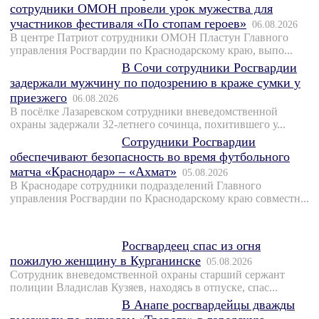
сотрудники ОМОН провели урок мужества для
участников фестиваля «По стопам героев»
06.08.2026
В центре Патриот сотрудники ОМОН Пластун Главного
управления Росгвардии по Краснодарскому краю, выпо...
В Сочи сотрудники Росгвардии
задержали мужчину по подозрению в краже сумки у
приезжего
06.08.2026
В посёлке Лазаревском сотрудники вневедомственной
охраны задержали 32-летнего сочинца, похитившего у...
Сотрудники Росгвардии
обеспечивают безопасность во время футбольного
матча «Краснодар» – «Ахмат»
05.08.2026
В Краснодаре сотрудники подразделений Главного
управления Росгвардии по Краснодарскому краю совместн...
Росгвардеец спас из огня
пожилую женщину в Курганинске
05.08.2026
Сотрудник вневедомственной охраны старший сержант
полиции Владислав Кузяев, находясь в отпуске, спас...
В Анапе росгвардейцы дважды