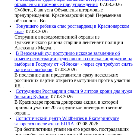
объявлены штормовые предупреждения
07.08.2026
Суббота, 8 августа Объявлены штормовые
предупреждения! Краснодарский край Переменная
облачность. Во ...
Тонувшего ребенка спас росгвардеец в Краснодарском
крае
07.08.2026
Сотрудник вневедомственной охраны из
Гулькевичского района старший лейтенант полиции
Александр Мадуд...
В Верховный суд поступило исковое заявление об
отмене регистрации федерального списка кандидатов на
выборы в Госдуму от «Яблока» - через суд требуют снять
партию с выборов
07.08.2026
В последние дни представители сразу нескольких
российских партий открыто выступили против участия
Яб...
Сотрудники Росгвардии сдали 9 литров крови для нужд
больниц Кубани
07.08.2026
В Краснодаре прошла донорская акция, в которой
приняли участие 20 сотрудников вневедомственной
охран...
Логистический центр Wildberries в Екатеринбурге
загорелся после атаки БПЛА
07.08.2026
Три беспилотника упали на его кровлю, пострадавших
нет, сообщают местные власти.В компании заявили, ...