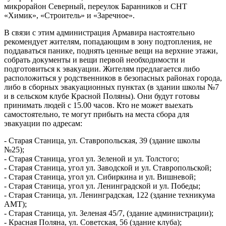
микрорайон Северный, переулок Баранников и СНТ 
«Химик», «Строитель» и «Заречное».
В связи с этим администрация Армавира настоятельно 
рекомендует жителям, попадающим в зону подтопления, не 
поддаваться панике, поднять ценные вещи на верхние этажи, 
собрать документы и вещи первой необходимости и 
подготовиться к эвакуации. Жителям предлагается либо 
расположиться у родственников в безопасных районах города, 
либо в сборных эвакуационных пунктах (в здании школы №7 
и в сельском клубе Красной Поляны). Они будут готовы 
принимать людей с 15.00 часов. Кто не может выехать 
самостоятельно, те могут прибыть на места сбора для 
эвакуации по адресам:
- Старая Станица, ул. Ставропольская, 39 (здание школы 
№25);
- Старая Станица, угол ул. Зеленой и ул. Толстого;
- Старая Станица, угол ул. Заводской и ул. Ставропольской;
- Старая Станица, угол ул. Сибиркина и ул. Вишневой;
- Старая Станица, угол ул. Ленинградской и ул. Победы;
- Старая Станица, ул. Ленинградская, 122 (здание техникума 
АМТ);
- Старая Станица, ул. Зеленая 45/7, (здание администрации);
- Красная Поляна, ул. Советская, 56 (здание клуба);