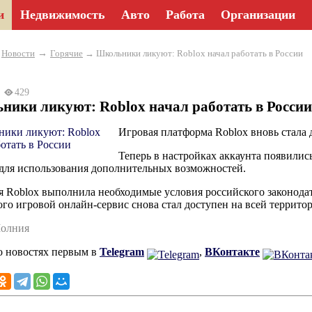
и
Недвижимость
Авто
Работа
Организации
→
→
Новости
Горячие
→ Школьники ликуют: Roblox начал работать в России
26
429
ики ликуют: Roblox начал работать в России
Игровая платформа Roblox вновь стала 
Теперь в настройках аккаунта появилис
 для использования дополнительных возможностей.
 Roblox выполнила необходимые условия российского законодате
ого игровой онлайн-сервис снова стал доступен на всей терри
Молния
о новостях первым в
Telegram
,
ВКонтакте