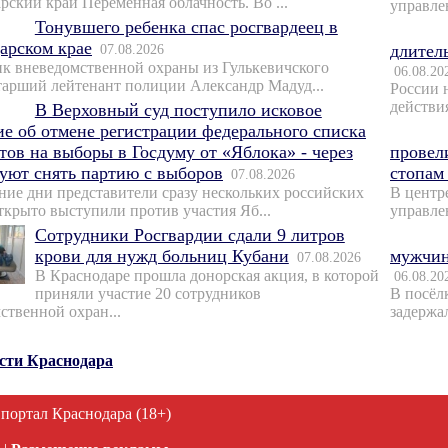
рский край Переменная облачность. Во ...
управле
Тонувшего ребенка спас росгвардеец в
арском крае
07.08.2026
длител
к вневедомственной охраны из Гулькевичского
06.08.20
тарший лейтенант полиции Александр Мадуд...
России 
действи
В Верховный суд поступило исковое
ие об отмене регистрации федерального списка
тов на выборы в Госдуму от «Яблока» - через
провел
буют снять партию с выборов
стопам
07.08.2026
ние дни представители сразу нескольких российских
В центр
ткрыто выступили против участия Яб...
управле
Сотрудники Росгвардии сдали 9 литров
крови для нужд больниц Кубани
мужчин
07.08.2026
В Краснодаре прошла донорская акция, в которой
06.08.20
приняли участие 20 сотрудников
В посёл
ственной охран...
задержал
ости Краснодара
 портал Краснодара (18+)