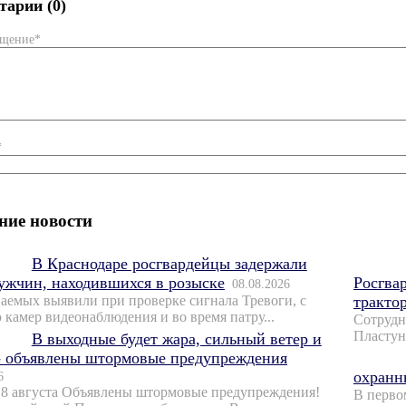
арии (0)
бщение*
*
ние новости
В Краснодаре росгвардейцы задержали
ужчин, находившихся в розыске
Росгва
08.08.2026
аемых выявили при проверке сигнала Тревоги, с
тракто
камер видеонаблюдения и во время патру...
Сотрудн
Пластун
В выходные будет жара, сильный ветер и
- объявлены штормовые предупреждения
охранн
6
 8 августа Объявлены штормовые предупреждения!
В перво