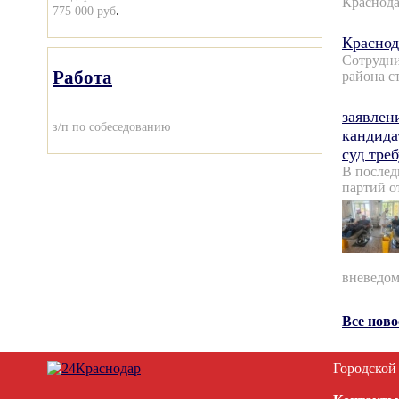
Краснода
.
775 000 руб
Краснод
Сотрудни
Работа
района с
заявлен
з/п по собеседованию
кандида
суд тре
В послед
партий о
вневедом
Все нов
Городской