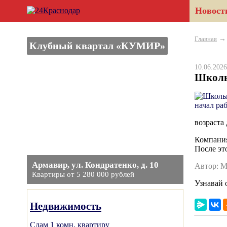
Новост
Главная
Клубный квартал «КУМИР»
10.06.20
Школьн
возраста
Компания
После эт
Армавир, ул. Кондратенко, д. 10
Автор: 
Квартиры от 5 280 000 рублей
Узнавай 
Недвижимость
Сдам 1 комн. квартиру