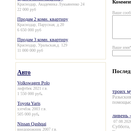
Коммент
Краснодар, Академика Лукьяненко 24
22 000 руб
Ваше соо
Продам 2 комн. квартиру
Краснодар, Парусная, д.20
6 650 000 руб
Продам 3 комн. квартиру
Краснодар, Уральская,д. 129
Ваше имя
11 000 000 руб
Послед
Авто
Volkswagen Polo
лифтбек 2021 г.в.
троих м
.
1 550 000 руб
Разыскив
помощью 
Toyota Yaris
хэтчбэк 2003 г.в.
.
505 000 руб
ливень 
07.08.202
Nissan Qashqai
Суббота,
внедорожник 2007 г.в.