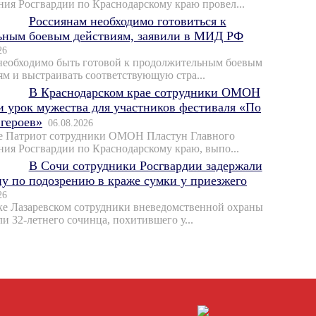
ния Росгвардии по Краснодарскому краю провел...
Россиянам необходимо готовиться к
ьным боевым действиям, заявили в МИД РФ
26
необходимо быть готовой к продолжительным боевым
ям и выстраивать соответствующую стра...
В Краснодарском крае сотрудники ОМОН
и урок мужества для участников фестиваля «По
 героев»
06.08.2026
е Патриот сотрудники ОМОН Пластун Главного
ния Росгвардии по Краснодарскому краю, выпо...
В Сочи сотрудники Росгвардии задержали
у по подозрению в краже сумки у приезжего
26
ке Лазаревском сотрудники вневедомственной охраны
и 32-летнего сочинца, похитившего у...