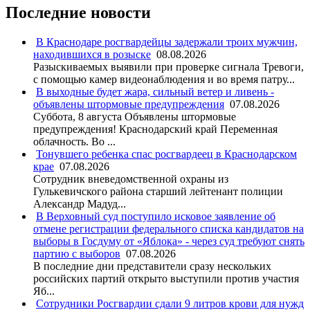
Последние новости
В Краснодаре росгвардейцы задержали троих мужчин,
находившихся в розыске
08.08.2026
Разыскиваемых выявили при проверке сигнала Тревоги,
с помощью камер видеонаблюдения и во время патру...
В выходные будет жара, сильный ветер и ливень -
объявлены штормовые предупреждения
07.08.2026
Суббота, 8 августа Объявлены штормовые
предупреждения! Краснодарский край Переменная
облачность. Во ...
Тонувшего ребенка спас росгвардеец в Краснодарском
крае
07.08.2026
Сотрудник вневедомственной охраны из
Гулькевичского района старший лейтенант полиции
Александр Мадуд...
В Верховный суд поступило исковое заявление об
отмене регистрации федерального списка кандидатов на
выборы в Госдуму от «Яблока» - через суд требуют снять
партию с выборов
07.08.2026
В последние дни представители сразу нескольких
российских партий открыто выступили против участия
Яб...
Сотрудники Росгвардии сдали 9 литров крови для нужд