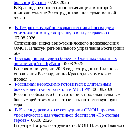
больниц Кубани
07.08.2026
В Краснодаре прошла донорская акция, в которой
приняли участие 20 сотрудников вневедомственной
охран...
В Темрюкском районе взрывотехники Росгвардии
уничтожили мину, застрявшую в плуге трактора
07.08.2026
Сотрудники инженерно-технического подразделения
ОМОН Пластун регионального управления Росгвардии
обе...
Росгвардия проверила более 170 частных охранных
организаций на Кубани
06.08.2026
В первом полугодии 2026 года сотрудники Главного
управления Росгвардии по Краснодарскому краю
провел...
Россиянам необходимо готовиться к длительным
боевым действиям, заявили в МИД РФ
06.08.2026
России необходимо быть готовой к продолжительным
боевым действиям и выстраивать соответствующую
стра...
В Краснодарском крае сотрудники ОМОН провели
урок мужества для участников фестиваля «По стопам
героев»
06.08.2026
В центре Патриот сотрудники ОМОН Пластун Главного