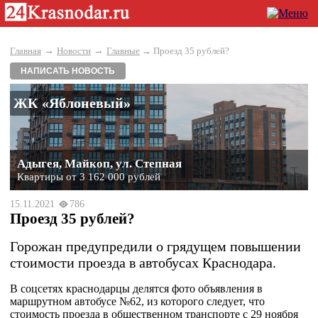
→
→
Главная
Новости
Главные
→ Проезд 35 рублей?
НАПИСАТЬ НОВОСТЬ
ЖК «Яблоневый»
Адыгея, Майкоп, ул. Степная
Квартиры от 3 162 000 рублей
15.11.2021
786
Проезд 35 рублей?
Горожан предупредили о грядущем повышении
стоимости проезда в автобусах Краснодара.
В соцсетях краснодарцы делятся фото объявления в
маршрутном автобусе №62, из которого следует, что
стоимость проезда в общественном транспорте с 29 ноября