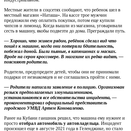
Местные жители в соцсетях сообщают, что ребенок шел в
местный магазин «Наташа». На кассе трое мужчин
предложили ему оплатить покупки, потом еще купили
чипсов и лимонад. Когда вышли из магазина, уговаривали
сесть в машину, якобы подвезти до дома. Преграждали путь.
— Хорошо, что живем рядом, ребёнок сделал вид что
пошёл к машине, когда они потеряли бдительность,
побежал домой. Были пьяные, в капюшонах и масках.
Вроде на сером кроссовере. В магазине их редко видят, —
поясняют родители.
Родители, предупредите детей, чтобы они не принимали
подарки от незнакомцев и не соглашались пройти с ними.
— Родители написали заявление в полицию. Организован
розыск предполагаемых злоумышленников,
устанавливаются все обстоятельства инцидента, —
прокомментировал официальный представитель
городского УМВД Артем Коноваленко.
Ранее на Кубани гаишник решил, что машина ему нужнее и
просто
отобрал автомобиль у автовладельца
. Инцидент
произошел еще в августе 2021 года в Геленджике, но стало