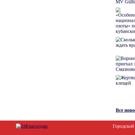
Все нов
Городской