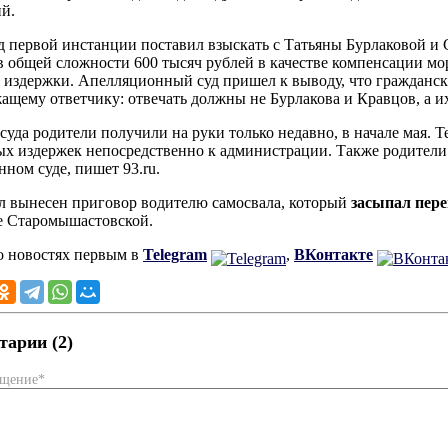
й.
д первой инстанции поставил взыскать с Татьяны Бурлаковой и 
в общей сложности 600 тысяч рублей в качестве компенсации мор
 издержки. Апелляционный суд пришел к выводу, что гражданск
ащему ответчику: отвечать должны не Бурлакова и Кравцов, а и
суда родители получили на руки только недавно, в начале мая. 
ых издержек непосредственно к администрации. Также родители
нном суде, пишет 93.ru.
л вынесен приговор водителю самосвала, который
засыпал пере
е Старомышастовской.
о новостях первым в
Telegram
,
ВКонтакте
арии (2)
бщение*