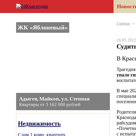
Новост
Главная
ЖК «Яблоневый»
18.05.20
Судить
В Крас
Трагедия
упало гн
воспитат
В мае 20
специали
Адыгея, Майкоп, ул. Степная
поселени
Квартиры от 3 162 000 рублей
Родители
Краснода
Недвижимость
райсудом
«Почетны
с испыта
Сдам 1 комн. квартиру