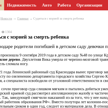
и
Недвижимость
Авто
Работа
Организации
→
→
Новости
Главные
→ Судиться с мэрией за смерть ребенка
22
1304
ся с мэрией за смерть ребенка
нодаре родители погибшей в детском саду девочки п
 произошла 9 сентября 2019 года в детском саду №48 по улице К
илое дерево
. Двухлетняя Вика умерла от черепно-мозговой трав
ель сломала ногу.
21 года Ленинский районный суд Краснодара вынес приговор за
сту по озеленению департамента городского хозяйства Сергею К
я, а специалиста освободили от уголовной ответственности в свя
 сочли приговор суда слишком мягким и пытались добиться ужес
рский краевой суд рассмотрел апелляционную жалобу и частич
. Так, заведующей смягчили наказаний из-за того, что у нее нах
й работник образования РФ». Вместо полутора лет колонии-посе
тельным сроком в один год, следует из материалов дела. В отно