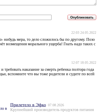
22:03 24.05.2022
о- нибудь мера, то дело сложилось бы по другому. Позо
чёт возмещения морального ущерба! Гнать надо таких с
12:07 18.05.2022
 и требовать наказание за смерть ребенка полтора года
дьи, вспомните что вы тоже родители и судите по всей
Прилетело в Эфко
07.08.2026
Крупнейший производитель продуктов питания