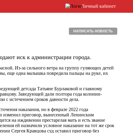
Личный кабинет
НАПИСАТЬ НОВОСТЬ
одают иск к администрации города.
расной. Из-за сильного ветра на группу гуляющих детей
мы, еще одна малышка повредила пальцы на руке, их
ведующей детсада Татьяне Бурлаковой и главному
равцову. Заведующей дали полтора года колонии-
зи с истечением сроков давности дела.
точения наказания, но в феврале 2022 года
но изменил приговор, вынесенный Ленинским
одится на иждивении престарелая мать и есть звание
ления ей назначили условное наказание на тот же срок
шении Сергея Кравцова суд оставил приговор без