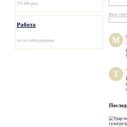
.
775 000 руб
Ваше имя
Работа
М
з/п по собеседованию
Т
Послед