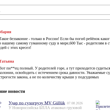
*
Мария
Такое беззаконие - только в России! Если бы погиб ребёнок каког
р нашему самому гуманному суду в мире,600 Тыс - родителям в с
удей с этих кресел!
Татьяна
Вот пи**ец полный. У родителей горе, а тут приходится судиться
колонии, освободить с истечением срока давности. Уважаемые су
строгости закона, а не по количиству крыши у подсудимых
ние новости
Удар по сухогрузу MV Güllük
07.08.2026
У Новороссийска БПЛА атаковал грузовой