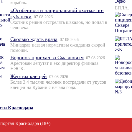
корабль.
БПЛА.
«Особенности национальной охоты» по-
кубански
07.08.2026
Охотник решил отстрелять шакалов, но попал в
человека.
Сколько ждать врача
07.08.2026
Минздрав назвал нормативы ожидания скорой
помощи.
Воронок приехал за Смазновым
07.08.2026
Арестован депутат и экс-директор филиала
НЭСК.
Жертвы клещей
07.08.2026
Более 3,4 тысячи человек пострадали от укусов
клещей на Кубани с начала года.
ости Краснодара
 портал Краснодара (18+)