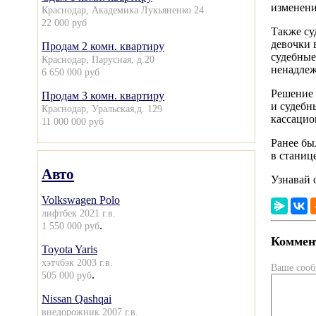
изменени
Краснодар, Академика Лукьяненко 24
22 000 руб
Также су
девочки 
Продам 2 комн. квартиру
судебные
Краснодар, Парусная, д.20
ненадлеж
6 650 000 руб
Решение 
Продам 3 комн. квартиру
и судебн
Краснодар, Уральская,д. 129
кассацио
11 000 000 руб
Ранее бы
в станиц
Авто
Узнавай 
Volkswagen Polo
лифтбек 2021 г.в.
.
1 550 000 руб
Коммент
Toyota Yaris
хэтчбэк 2003 г.в.
Ваше соо
.
505 000 руб
Nissan Qashqai
внедорожник 2007 г.в.