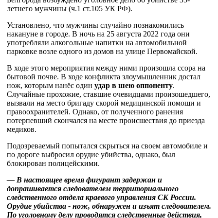
летнего мужчины (ч.1 ст.105 УК РФ).
Установлено, что мужчины случайно познакомились
накануне в городе. В ночь на 25 августа 2022 года они
употребляли алкогольные напитки на автомобильной
парковке возле одного из домов на улице Первомайской.
В ходе этого мероприятия между ними произошла ссора на
бытовой почве. В ходе конфликта злоумышленник достал
нож, которым нанёс один
удар в шею оппоненту
.
Случайные прохожие, ставшие очевидцами произошедшего,
вызвали на место бригаду скорой медицинской помощи и
правоохранителей. Однако, от полученного ранения
потерпевший скончался на месте происшествия до приезда
медиков.
Подозреваемый попытался скрыться на своем автомобиле и
по дороге выбросил орудие убийства, однако, был
блокирован полицейскими.
— В настоящее время фигурант задержан и
допрашивается следователем территориального
следственного отдела краевого управления СК России.
Орудие убийства - нож, обнаружен и изъят следователем.
По уголовному делу проводятся следственные действия,