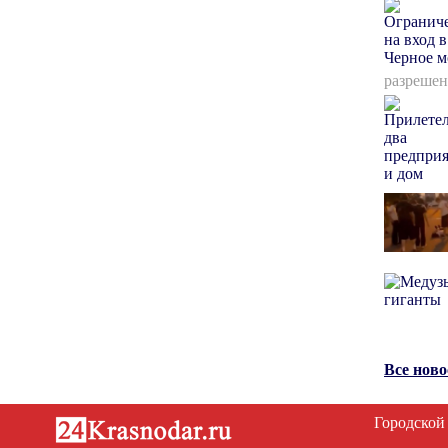
разрешен
Все нов
Городской