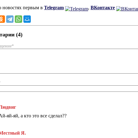
о новостях первым в
Telegram
,
ВКонтакте
арии (4)
бщение*
*
Людвиг
Ай-яй-яй, а кто это все сделал??
Местный Я.