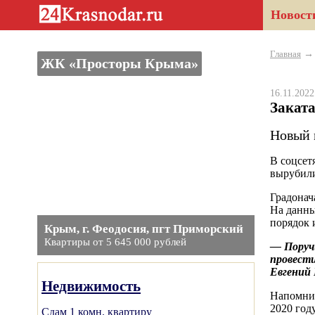
Новост
Главная
ЖК «Просторы Крыма»
16.11.202
Заката
Новый 
В соцсет
вырубили
Градонач
На данны
порядок 
Крым, г. Феодосия, пгт Приморский
Квартиры от 5 645 000 рублей
— Поруч
провести
Евгений 
Недвижимость
Напомним
2020 год
Сдам 1 комн. квартиру