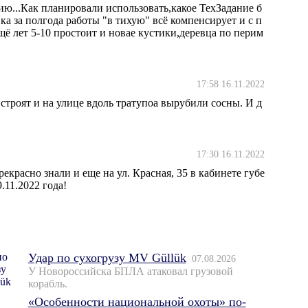
ию...Как планировали использовать,какое ТехЗадание б
ка за полгода работы "в тихую" всё компенсирует и с п
лет 5-10 простоит и новае кустики,деревца по перим
17:58 16.11.2022
 строят и на улице вдоль тратупоа вырубили сосны. И д
17:30 16.11.2022
екрасно знали и еще на ул. Красная, 35 в кабинете губе
.11.2022 года!
Удар по сухогрузу MV Güllük
07.08.2026
У Новороссийска БПЛА атаковал грузовой
корабль.
«Особенности национальной охоты» по-