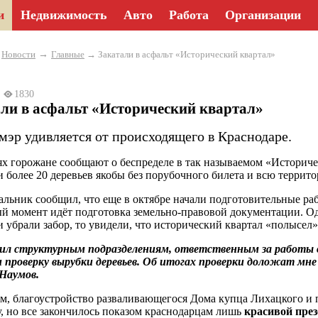
и
Недвижимость
Авто
Работа
Организации
→
→
Новости
Главные
→ Закатали в асфальт «Исторический квартал»
2
1830
ли в асфальт «Исторический квартал»
мэр удивляется от происходящего в Краснодаре.
ях горожане сообщают о беспределе в так называемом «Историческ
 более 20 деревьев якобы без порубочного билета и всю террито
альник сообщил, что еще в октябре начали подготовительные ра
й момент идёт подготовка земельно-правовой документации. Од
и убрали забор, то увидели, что исторический квартал «полысел»
ил структурным подразделениям, ответственным за работы в
 проверку вырубки деревьев. Об итогах проверки доложат м
Наумов.
, благоустройство разваливающегося Дома купца Лихацкого и 
у, но все закончилось показом краснодарцам лишь
красивой пре