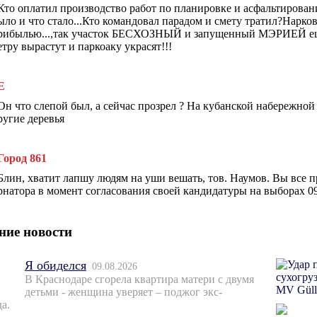
Кто оплатил производство работ по планировке и асфальтирован
ыло и что стало...Кто командовал парадом и смету тратил?Нарков
рибылью...,так участок БЕСХОЗНЫЙ и запущенный МЭРИЕЙ ещё 
етру вырастут и паркоаку украсят!!!
Е
Он что слепой был, а сейчас прозрел ? На кубанской набережной
ругие деревья
Город 861
Блин, хватит лапшу людям на уши вешать, тов. Наумов. Вы все пр
рнатора в момент согласования своей кандидатуры на выборах 09
ние новости
Я обиделся
09.08.2026
В Краснодаре сгорела квартира матери с двумя
детьми - женщина уверяет – поджог экс-
а.