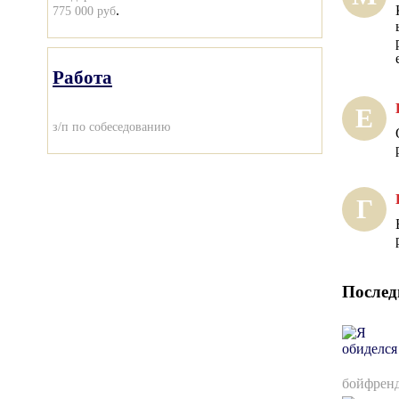
.
775 000 руб
Работа
Е
з/п по собеседованию
Г
Послед
бойфренд