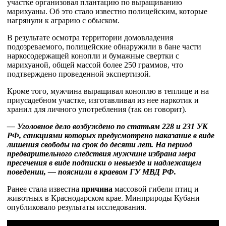
участке организовал плантацию по выращиванию
марихуаны. Об это стало известно полицейским, которые
нагрянули к аграрию с обыском.
В результате осмотра территории домовладения
подозреваемого, полицейские обнаружили в бане части
наркосодержащей конопли и бумажные свертки с
марихуаной, общей массой более 250 граммов, что
подтверждено проведенной экспертизой.
Кроме того, мужчина выращивал коноплю в теплице и на
приусадебном участке, изготавливал из нее наркотик и
хранил для личного употребления (так он говорит).
— Уголовное дело возбуждено по статьям 228 и 231 УК
РФ, санкциями которых предусмотрено наказание в виде
лишения свободы на срок до десяти лет. На период
предварительного следствия мужчине избрана мера
пресечения в виде подписки о невыезде и надлежащем
поведении, — пояснили в краевом ГУ МВД РФ.
Ранее стала известна
причина
массовой гибели птиц и
животных в Краснодарском крае. Минприроды Кубани
опубликовало результаты исследования.