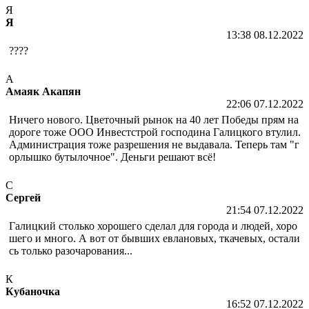
Я
Я
13:38 08.12.2022
????
А
Амаяк Акапян
22:06 07.12.2022
Ничего нового. Цветочный рынок на 40 лет Победы прям на
дороге тоже ООО Инвестстрой господина Галицкого втулил.
Администрация тоже разрешения не выдавала. Теперь там "г
орлышко бутылочное". Деньги решают всё!
С
Сергей
21:54 07.12.2022
Галицкий столько хорошего сделал для города и людей, хоро
шего и много. А вот от бывших евлановых, ткачевых, остали
сь только разочарования...
К
Кубаночка
16:52 07.12.2022