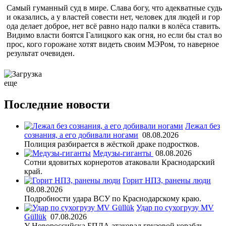
Самый гуманный суд в мире. Слава богу, что адекватные судь
и оказались, а у властей совести нет, человек для людей и гор
ода делает доброе, нет всё равно надо палки в колёса ставить.
Видимо власти боятся Галицкого как огня, но если бы стал во
прос, кого горожане хотят видеть своим МЭРом, то наверное
результат очевиден.
еще
Последние новости
Лежал без
сознания, а его добивали ногами
08.08.2026
Полиция разбирается в жёсткой драке подростков.
Медузы-гиганты
08.08.2026
Сотни ядовитых корнеротов атаковали Краснодарский
край.
Горит НПЗ, ранены люди
08.08.2026
Подробности удара ВСУ по Краснодарскому краю.
Удар по сухогрузу MV
Güllük
07.08.2026
У Новороссийска БПЛА атаковал грузовой корабль.