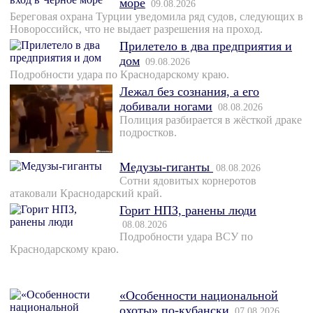
море
09.08.2026
Береговая охрана Турции уведомила ряд судов, следующих в
Новороссийск, что не выдает разрешения на проход.
Прилетело в два предприятия и
дом
09.08.2026
Подробности удара по Краснодарскому краю.
Лежал без сознания, а его
добивали ногами
08.08.2026
Полиция разбирается в жёсткой драке
подростков.
Медузы-гиганты
08.08.2026
Сотни ядовитых корнеротов
атаковали Краснодарский край.
Горит НПЗ, ранены люди
08.08.2026
Подробности удара ВСУ по
Краснодарскому краю.
«Особенности национальной
охоты» по-кубански
07.08.2026