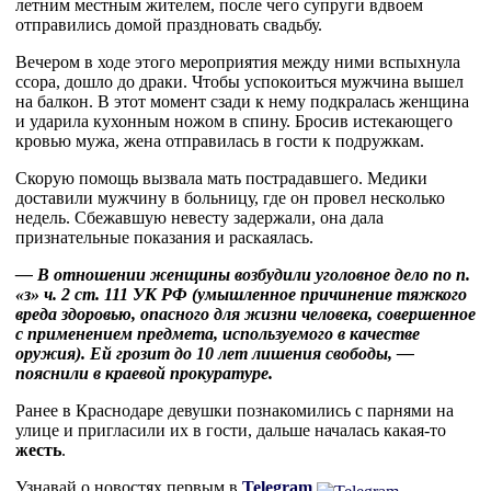
летним местным жителем, после чего супруги вдвоем
отправились домой праздновать свадьбу.
Вечером в ходе этого мероприятия между ними вспыхнула
ссора, дошло до драки. Чтобы успокоиться мужчина вышел
на балкон. В этот момент сзади к нему подкралась женщина
и ударила кухонным ножом в спину. Бросив истекающего
кровью мужа, жена отправилась в гости к подружкам.
Скорую помощь вызвала мать пострадавшего. Медики
доставили мужчину в больницу, где он провел несколько
недель. Сбежавшую невесту задержали, она дала
признательные показания и раскаялась.
— В отношении женщины возбудили уголовное дело по п.
«з» ч. 2 ст. 111 УК РФ (умышленное причинение тяжкого
вреда здоровью, опасного для жизни человека, совершенное
с применением предмета, используемого в качестве
оружия). Ей грозит до 10 лет лишения свободы, —
пояснили в краевой прокуратуре.
Ранее в Краснодаре девушки познакомились с парнями на
улице и пригласили их в гости, дальше началась какая-то
жесть
.
Узнавай о новостях первым в
Telegram
,