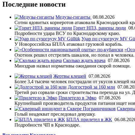
Последние новости
Медузы-гиганты
08.08.2026
Сотни ядовитых корнеротов атаковали Краснодарский кр
Горит НПЗ, ранены люди
08.
Подробности удара ВСУ по Краснодарскому краю.
Удар по сухогрузу MV Gü
У Новороссийска БПЛА атаковал грузовой корабль.
«Осо
Охотник решил отстрелять шакалов, но попал в человека.
Сколько ждать врача
07.08.2026
Минздрав назвал нормативы ожидания скорой помощи.
Жертвы клещей
07.08.2026
Более 3,4 тысячи человек пострадали от укусов клещей на
Долгострой за 160 млн
07.08.20
Третий раз сорвали сроки строительства перехода на ул. 
Прилетело в Эфко
07.08.2026
Крупнейший производитель продуктов питания ищет нов
Скверны
Голый неадекват преследовал девушку.
БПЛА прилетел в ЖК
06.08.202
Подробности ЧП в Краснодаре.