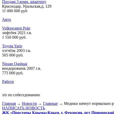
Продам 3 комн. квартиру
Краснодар, Уральская,д. 129
11 000 000 руб
Авто
Volkswagen Polo
лифтбек 2021 г.в.
1 550 000 руб
.
Toyota Yaris
хэтчбэк 2003 г.в.
505 000 руб
.
Nissan Qashqai
внедорожник 2007 г.в.
775 000 руб
.
Работа
з/п по собеседованию
Главная
→
Новости
→
Главные
→ Медики начнут нормально р
НАПИСАТЬ НОВОСТЬ
ЖК «Просторы Крыма»
Крым, г. Феодосия, пгт Приморски