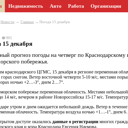
и
Недвижимость
Авто
Работа
Организации
→
→
Новости
Главные
→ Погода 15 декабря
22
901
 15 декабря
ный прогноз погоды на четверг по Краснодарскому 
орского побережья.
м краснодарского ЦГМС, 15 декабря в регионе переменная обла
в горах снегом. Ветер восточной четверти 5-10 м/с, местами пор
горах ночью +2…-3°, днем 2…7°.
морском побережье переменная облачность. Местами небольшой д
о 14 м/с, вечером в районе Новороссийска 15-17 м/с. Температу
даре утром и днем ожидается небольшой дождь. Ветер в течение д
еменная облачность. Температура воздуха ночью +1…-1°, днем 6
отрытом доступе оказались
данные о регистрации
многих гражда
рского края и мэра Краснодара Евгения Наумова.