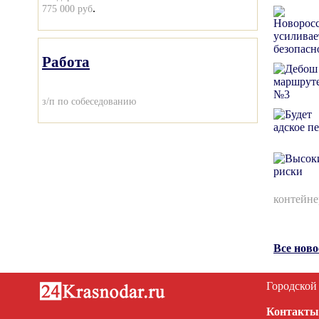
.
775 000 руб
Работа
з/п по собеседованию
контейне
Все нов
Городской
Контакты