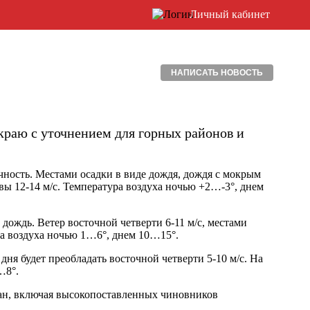
Личный кабинет
НАПИСАТЬ НОВОСТЬ
краю с уточнением для горных районов и
чность. Местами осадки в виде дождя, дождя с мокрым
ывы 12-14 м/с. Температура воздуха ночью +2…-3°, днем
ождь. Ветер восточной четверти 6-11 м/с, местами
ра воздуха ночью 1…6°, днем 10…15°.
ня будет преобладать восточной четверти 5-10 м/с. На
…8°.
н, включая высокопоставленных чиновников