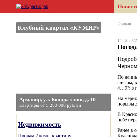
Новост
Главная
Клубный квартал «КУМИР»
14.12.20
Погода
Подроб
Черном
По данны
снегом, 
4…9°; в 
На Черно
Армавир, ул. Кондратенко, д. 10
порывы д
Квартиры от 5 280 000 рублей
В Красно
небе пер
Недвижимость
Ранее в 
Продам 2 комн. квартиру
Краснода