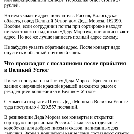
рублей.
На нём укажите адрес получателя: Россия, Вологодская
область, город Великий Устюг, дом Деда Мороза, 162390.
Вообще, если сотрудники почты при сортировке находят
письмо только с надписью «Деду Морозу», они дописывают
адрес. Но всё же лучше написать полный адрес самому.
Не забудьте указать обратный адрес. После конверт надо
опустить в обычный почтовый ящик.
Что происходит с посланиями после прибытия
в Великий Устюг
Письма поступают на Почту Деда Мороза. Бревенчатое
здание с нарядной красной крышей находится рядом с
резиденцией волшебника в Великом Устюге.
С момента открытия Почты Деда Мороза в Великом Устюге
туда поступило 4.329.557 посланий.
В резиденции Деда Мороза все конверты и открытки
сортируют по регионам России. Также есть отдельные
коробочки для добрых писем и сказок, написанных для
дедушки. Затем в волшебной канцелярии составляют ответы