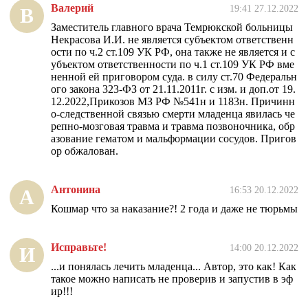
Валерий
19:41 27.12.2022
В
Заместитель главного врача Темрюкской больницы
Некрасова И.И. не является субъектом ответственн
ости по ч.2 ст.109 УК РФ, она также не является и с
убъектом ответственности по ч.1 ст.109 УК РФ вме
ненной ей приговором суда. в силу ст.70 Федеральн
ого закона 323-ФЗ от 21.11.2011г. с изм. и доп.от 19.
12.2022,Прикозов МЗ РФ №541н и 1183н. Причинн
о-следственной связью смерти младенца явилась че
репно-мозговая травма и травма позвоночника, обр
азование гематом и мальформации сосудов. Пригов
ор обжалован.
Антонина
16:53 20.12.2022
А
Кошмар что за наказание?! 2 года и даже не тюрьмы
Исправьте!
14:00 20.12.2022
И
...и понялась лечить младенца... Автор, это как! Как
такое можно написать не проверив и запустив в эф
ир!!!