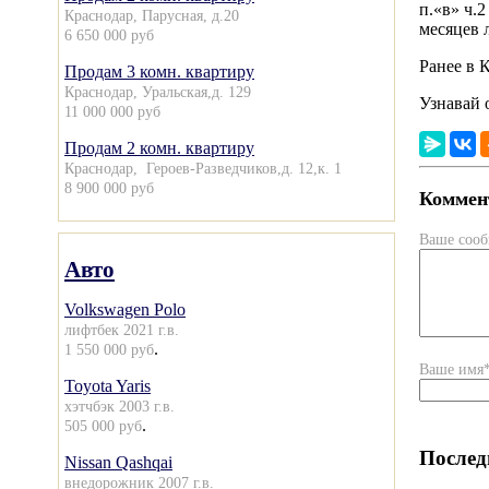
п.«в» ч.
Краснодар, Парусная, д.20
месяцев 
6 650 000 руб
Ранее в 
Продам 3 комн. квартиру
Краснодар, Уральская,д. 129
Узнавай 
11 000 000 руб
Продам 2 комн. квартиру
Краснодар, Героев-Разведчиков,д. 12,к. 1
8 900 000 руб
Коммент
Ваше соо
Авто
Volkswagen Polo
лифтбек 2021 г.в.
.
1 550 000 руб
Ваше имя
Toyota Yaris
хэтчбэк 2003 г.в.
.
505 000 руб
Послед
Nissan Qashqai
внедорожник 2007 г.в.