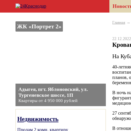
Новост
Главная
ЖК «Портрет 2»
22.12.20
Крова
На Куб
40-летня
воспитан
планов, 
беременн
Адыгея, пгт. Яблоновский, ул.
В ночь н
Тургеневское шоссе, 1П
фигурант
Квартиры от 4 950 000 рублей
медицинс
27 сентя
Недвижимость
обнаруж
В отноше
Продам 2 комн. квартиру