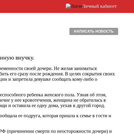
Личный кабинет
НАПИСАТЬ НОВОСТЬ
енную внучку.
еременности своей дочери. Не желая заниматься
ить его сразу после рождения. В целях сокрытия своих
ции и запретила девушке сообщать кому-либо о
еспособного ребенка женского пола. Узнав об этом,
ичие у нее кровотечения, женщина не обратилась в
 и оставила ее одну дома, уехав в другой город.
общала ее подруга, которая пришла к семье в гости и
 РФ (причинении смерти по неосторожности дочери) и