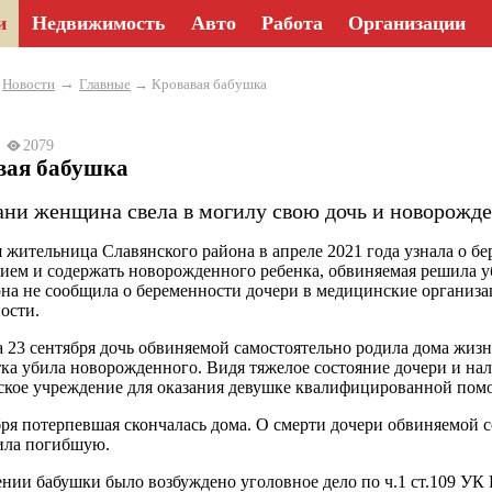
и
Недвижимость
Авто
Работа
Организации
→
→
Новости
Главные
→ Кровавая бабушка
22
2079
вая бабушка
ани женщина свела в могилу свою дочь и новорожд
я жительница Славянского района в апреле 2021 года узнала о б
ием и содержать новорожденного ребенка, обвиняемая решила уб
она не сообщила о беременности дочери в медицинские организа
ости.
а 23 сентября дочь обвиняемой самостоятельно родила дома жизн
ка убила новорожденного. Видя тяжелое состояние дочери и нал
кое учреждение для оказания девушке квалифицированной помощи
бря потерпевшая скончалась дома. О смерти дочери обвиняемой со
ила погибшую.
нии бабушки было возбуждено уголовное дело по ч.1 ст.109 УК