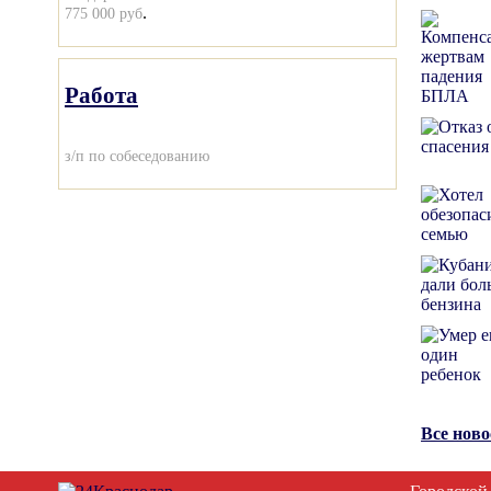
.
775 000 руб
Работа
з/п по собеседованию
Все нов