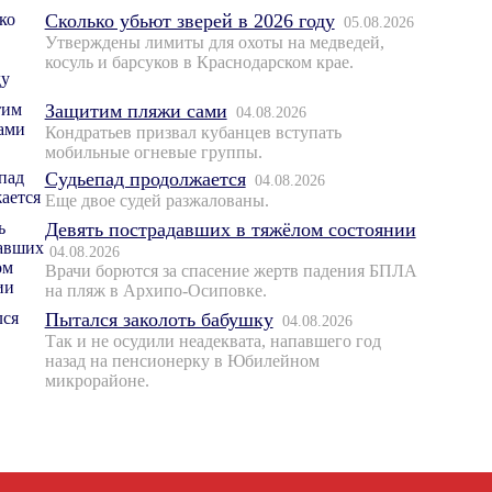
Сколько убьют зверей в 2026 году
05.08.2026
Утверждены лимиты для охоты на медведей,
косуль и барсуков в Краснодарском крае.
Защитим пляжи сами
04.08.2026
Кондратьев призвал кубанцев вступать
мобильные огневые группы.
Судьепад продолжается
04.08.2026
Еще двое судей разжалованы.
Девять пострадавших в тяжёлом состоянии
04.08.2026
Врачи борются за спасение жертв падения БПЛА
на пляж в Архипо-Осиповке.
Пытался заколоть бабушку
04.08.2026
Так и не осудили неадеквата, напавшего год
назад на пенсионерку в Юбилейном
микрорайоне.