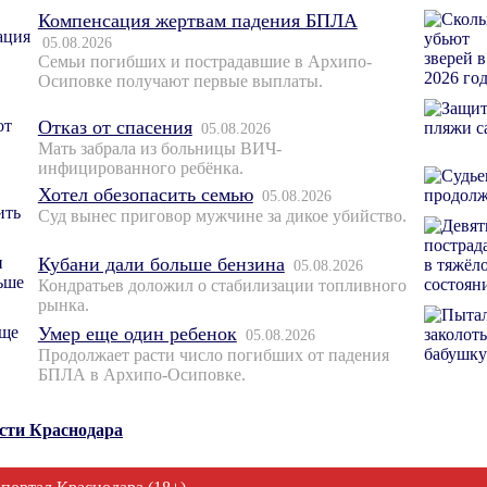
Компенсация жертвам падения БПЛА
05.08.2026
Семьи погибших и пострадавшие в Архипо-
Осиповке получают первые выплаты.
Отказ от спасения
05.08.2026
Мать забрала из больницы ВИЧ-
инфицированного ребёнка.
Хотел обезопасить семью
05.08.2026
Суд вынес приговор мужчине за дикое убийство.
Кубани дали больше бензина
05.08.2026
Кондратьев доложил о стабилизации топливного
рынка.
Умер еще один ребенок
05.08.2026
Продолжает расти число погибших от падения
БПЛА в Архипо-Осиповке.
ости Краснодара