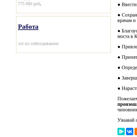
.
775 000 руб
● Ввести
● Сохран
врачам и
Работа
● Благоу
моста в 
з/п по собеседованию
● Привле
● Принят
● Опреде
● Заверш
● Нараст
Пожелаем
произош
чиновник
Узнавай 