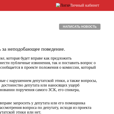
Личный кабинет
НАПИСАТЬ НОВОСТЬ
ь за неподобающее поведение.
е, которая будет вправе как предложить
ести публичные извинения, так и поставить вопрос о
 сообщается в проекте положения о комиссии, который
нные с нарушением депутатской этики, а также вопросы,
 достоинство депутата или наносящих ущерб
сновании поручения самого ЗСК, его спикера,
 вправе запросить у депутата или его помощника
ссмотрения вопроса по депутату, исходя из проекта
утатской этики или нет.