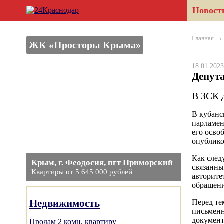
Новост
Главная
ЖК «Просторы Крыма»
18.01.20
Депута
В ЗСК 
В кубанс
парламен
его осво
опублико
Как след
Крым, г. Феодосия, пгт Приморский
связанны
Квартиры от 5 645 000 рублей
авторите
обращени
Недвижимость
Перед те
письменн
документ
Продам 2 комн. квартиру