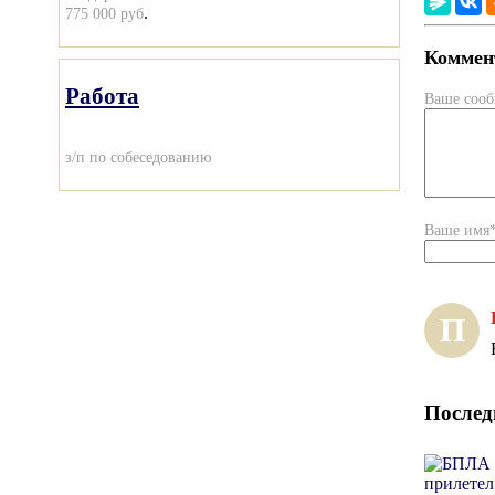
.
775 000 руб
Коммент
Работа
Ваше соо
з/п по собеседованию
Ваше имя
П
Послед