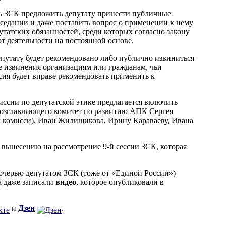
ть ЗСК предложить депутату принести публичные
седании и даже поставить вопрос о применении к нему
татских обязанностей, среди которых согласно закону
т деятельности на постоянной основе.
путату будет рекомендовано либо публично извиниться
 извинения организациям или гражданам, чьи
сия будет вправе рекомендовать применить к
ссии по депутатской этике предлагается включить
 возглавляющего комитет по развитию АПК Сергея
м комисси), Иван Жилищикова, Ирину Караваеву, Ивана
 вынесению на рассмотрение 9-й сессии ЗСК, которая
дочерью депутатом ЗСК (тоже от «Единой России»)
а даже записали
видео
, которое опубликовали в
и
Дзен
.