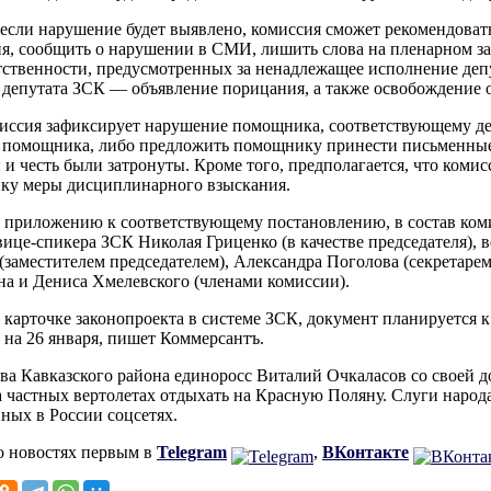
 если нарушение будет выявлено, комиссия сможет рекомендова
я, сообщить о нарушении в СМИ, лишить слова на пленарном за
тственности, предусмотренных за ненадлежащее исполнение депу
е депутата ЗСК — объявление порицания, а также освобождение о
иссия зафиксирует нарушение помощника, соответствующему де
о помощника, либо предложить помощнику принести письменные
 и честь были затронуты. Кроме того, предполагается, что комис
ку меры дисциплинарного взыскания.
 приложению к соответствующему постановлению, в состав коми
вице-спикера ЗСК Николая Гриценко (в качестве председателя),
(заместителем председателем), Александра Поголова (секретаре
а и Дениса Хмелевского (членами комиссии).
 карточке законопроекта в системе ЗСК, документ планируется к
 на 26 января, пишет Коммерсантъ.
ава Кавказского района единоросс Виталий Очкаласов со своей 
а частных вертолетах отдыхать на Красную Поляну. Слуги народ
ных в России соцсетях.
о новостях первым в
Telegram
,
ВКонтакте