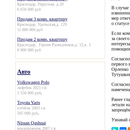
Краснодар, Парусная, д.20
В случае
6 650 000 руб
извинени
мер отве
Продам 3 комн. квартиру
о статус
Краснодар, Уральская,д. 129
11 000 000 руб
Если ком
за своег
Продам 2 комн. квартиру
интересы
Краснодар, Героев-Разведчиков,д. 12,к. 1
помощни
8 900 000 руб
Согласно
первого 
Орленко 
Авто
Тутушкин
Volkswagen Polo
Согласно
лифтбек 2021 г.в.
намечена
.
1 550 000 руб
Ранее гл
Toyota Yaris
летали н
хэтчбэк 2003 г.в.
запрещён
.
505 000 руб
Узнавай 
Nissan Qashqai
внедорожник 2007 г.в.