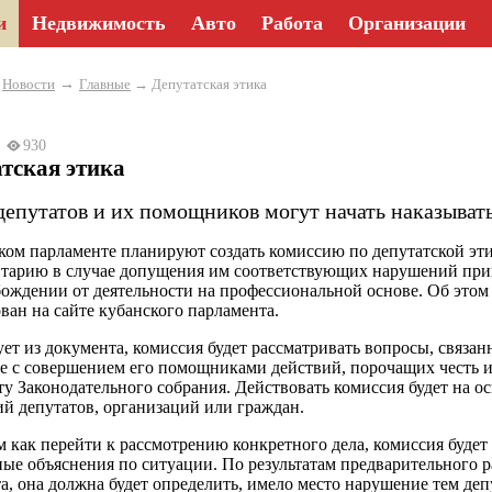
и
Недвижимость
Авто
Работа
Организации
→
→
Новости
Главные
→ Депутатская этика
23
930
тская этика
депутатов и их помощников могут начать наказыват
ком парламенте планируют создать комиссию по депутатской этик
тарию в случае допущения им соответствующих нарушений прин
бождении от деятельности на профессиональной основе. Об этом
ван на сайте кубанского парламента.
ует из документа, комиссия будет рассматривать вопросы, связа
е с совершением его помощниками действий, порочащих честь и
ту Законодательного собрания. Действовать комиссия будет на о
й депутатов, организаций или граждан.
м как перейти к рассмотрению конкретного дела, комиссия будет
ые объяснения по ситуации. По результатам предварительного ра
а, она должна будет определить, имело место нарушение тем деп