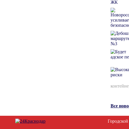
контейне
Все нов
Городской