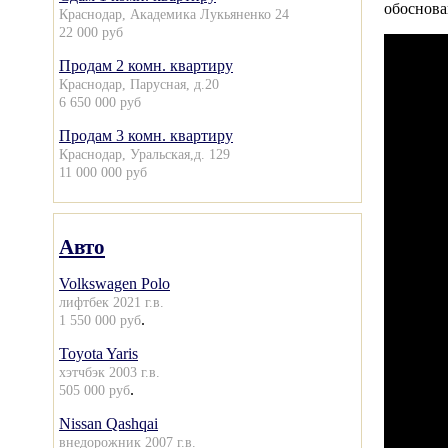
обоснов
Краснодар, Академика Лукьяненко 24
22 000 руб
Продам 2 комн. квартиру
Краснодар, Парусная, д.20
6 650 000 руб
Продам 3 комн. квартиру
Краснодар, Уральская,д. 129
11 000 000 руб
Авто
Volkswagen Polo
лифтбек 2021 г.в.
.
1 550 000 руб
Toyota Yaris
хэтчбэк 2003 г.в.
.
505 000 руб
Nissan Qashqai
внедорожник 2007 г.в.