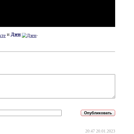
и
Дзен
.
20:47 20.01.2023