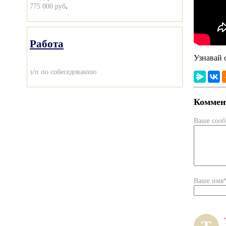
.
775 000 руб
Работа
Узнавай 
з/п по собеседованию
Коммент
Ваше соо
Ваше имя