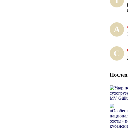
Т
А
С
Послед