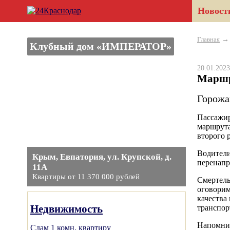
Новост
Главная
Клубный дом «ИМПЕРАТОР»
20.01.20
Маршр
Горожа
Пассажир
маршрута
второго 
Водители
Крым, Евпатория, ул. Крупской, д.
перенапр
11А
Квартиры от 11 370 000 рублей
Смертель
оговорим
качества
Недвижимость
транспор
Напомним
Сдам 1 комн. квартиру