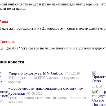
Если они себя так ведут и их не наказывают,значит уверенны ,что
асти не за народ.
Анна
Такое же происходит и на 21 маршруте , гонки и возмущение что
Светлана
Да! Где 90 е? Уже бы все по башке получили,и водители и директ
ние новости
Удар по сухогрузу MV Güllük
07.08.2026
У Новороссийска БПЛА атаковал грузовой
корабль.
БПЛА.
«Особенности национальной охоты» по-
кубански
07.08.2026
Охотник решил отстрелять шакалов, но попал в
человека.