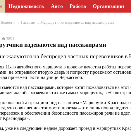
и
Недвижимость
Авто
Работа
Организации
→
→
Новости
Главные
→ Маршрутчики издеваются над пассажирами
23
3891
утчики издеваются над пассажирами
не жалуются на беспредел частных перевозчиков в 
ы 11-го автобусного маршрута в шоке от качества работы пере
ми, не открывают вторую дверь и попросту проезжают остановки
ряда проезжей части на улице Черкасской.
 смеются над пассажирами, которые хотят пожаловаться на этот 
авляет жалобы хозяевам этих же самых маршруток, в «Союз тра
но опасный аттракцион под названием «Маршрутки Краснодара» 
ся, что повышение стоимости проезда – это лишь повод поднять
 перевозок и обеспечении безопасности пассажиров речи не ид
т Краснодара».
, уже на следующей неделе дорожает проезд в маршрутках Кр