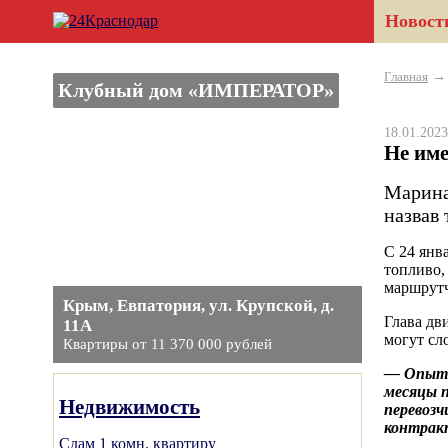
Новост
Главная
Клубный дом «ИМПЕРАТОР»
18.01.20
Не им
Марина
назвав
C 24 янв
топливо,
маршрутч
Крым, Евпатория, ул. Крупской, д.
Глава дв
11А
могут сл
Квартиры от 11 370 000 рублей
— Опыт 
месяцы п
Недвижимость
перевозч
контрак
Сдам 1 комн. квартиру