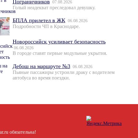
Пограничников
07.08.2026
Голый неадекват преследовал девушку.
БПЛА прилетел в ЖК
06.08.2026
Подробности ЧП в Краснодаре.
Новороссийск усиливает безопасность
06.08.2026
В городе ставят первые модульные укрытия.
Дебош на маршруте №3
06.08.2026
Пьяные пассажиры устроили драку с водителем
автобуса во время поездки.
.ru обязательна!