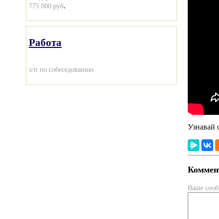
.
775 000 руб
Работа
з/п по собеседованию
Узнавай 
Коммент
Ваше соо