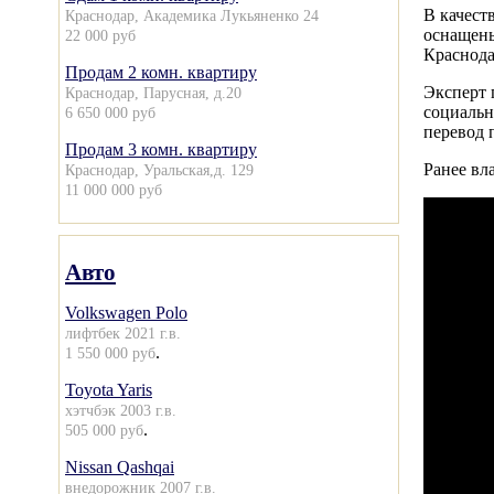
В качест
Краснодар, Академика Лукьяненко 24
оснащены
22 000 руб
Краснода
Продам 2 комн. квартиру
Эксперт 
Краснодар, Парусная, д.20
социальн
6 650 000 руб
перевод 
Продам 3 комн. квартиру
Ранее вла
Краснодар, Уральская,д. 129
11 000 000 руб
Авто
Volkswagen Polo
лифтбек 2021 г.в.
.
1 550 000 руб
Toyota Yaris
хэтчбэк 2003 г.в.
.
505 000 руб
Nissan Qashqai
внедорожник 2007 г.в.