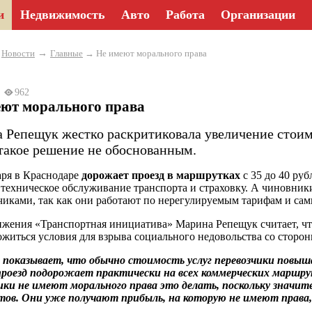
и
Недвижимость
Авто
Работа
Организации
→
→
Новости
Главные
→ Не имеют морального права
23
962
еют морального права
 Репещук жестко раскритиковала увеличение стоим
 такое решение не обоснованным.
аря в Краснодаре
дорожает проезд в маршрутках
с 35 до 40 руб
 техническое обслуживание транспорта и страховку. А чиновники
иками, так как они работают по нерегулируемым тарифам и сами
ижения «Транспортная инициатива» Марина Репещук считает, чт
ожиться условия для взрыва социального недовольства со сторо
показывает, что обычно стоимость услуг перевозчики повыш
роезд подорожает практически на всех коммерческих маршрут
ики не имеют морального права это делать, поскольку значи
тов. Они уже получают прибыль, на которую не имеют права