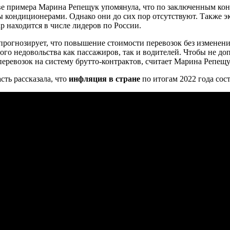
ве примера Марина Репещук упомянула, что по заключенным ко
 кондиционерами. Однако они до сих пор отсутствуют. Также эк
р находится в числе лидеров по России.
прогнозирует, что повышение стоимости перевозок без изменени
ого недовольства как пассажиров, так и водителей. Чтобы не доп
перевозок на систему брутто-контрактов, считает Марина Репещу
сть рассказала, что
инфляция в стране
по итогам 2022 года сост