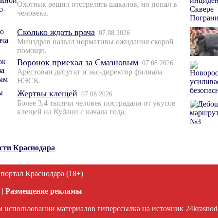
Охотник решил отстрелять шакалов, но попал в
человека.
Сколько ждать врача
07.08.2026
Минздрав назвал нормативы ожидания скорой
помощи.
Воронок приехал за Смазновым
07.08.2026
Арестован депутат и экс-директор филиала
НЭСК.
Жертвы клещей
07.08.2026
Более 3,4 тысячи человек пострадали от укусов
клещей на Кубани с начала года.
ости Краснодара
 портал Краснодара (18+)
|
Размещение рекламы
 использовании материалов гиперссылка на источник 24krasnodar