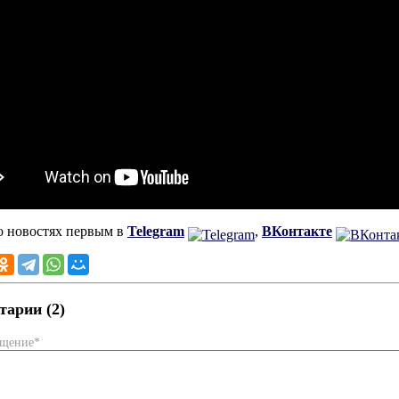
о новостях первым в
Telegram
,
ВКонтакте
арии (2)
бщение*