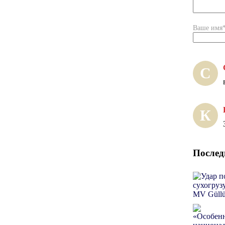
Ваше имя
С
К
Послед